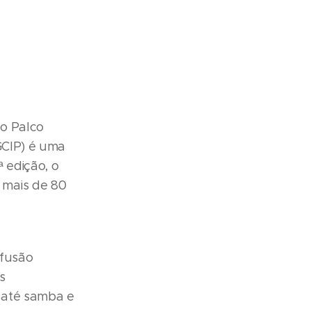
 o Palco
GCIP) é uma
 edição, o
 mais de 80
ifusão
s
, até samba e