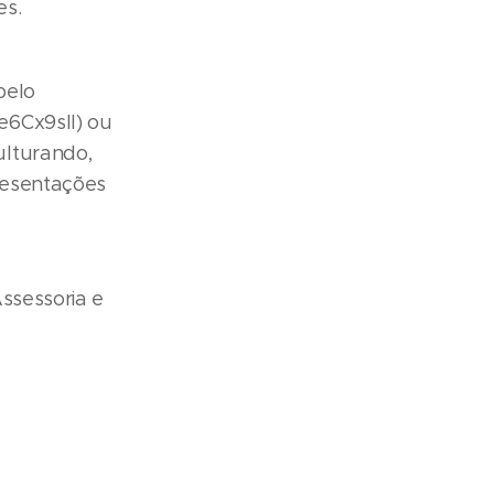
es.
pelo
e6Cx9slI) ou
ulturando,
resentações
ssessoria e