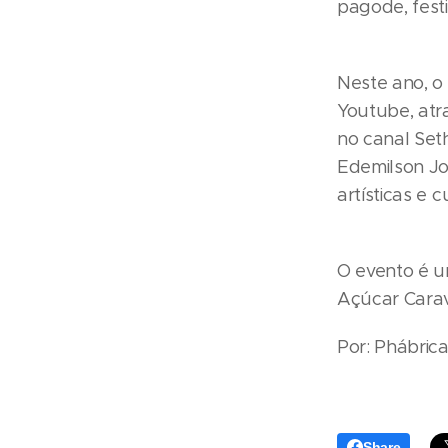
pagode, festi
Neste ano, o
Youtube, atr
no canal Set
Edemilson Jo
artísticas e c
O evento é u
Açúcar Carav
Por: Phábric
Share