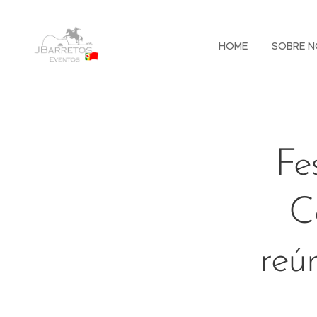
HOME
SOBRE N
Fe
C
reú