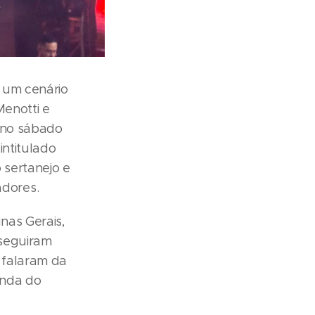
 um cenário
Menotti e
 no sábado
intitulado
 sertanejo e
dores.
nas Gerais,
 seguiram
 falaram da
inda do