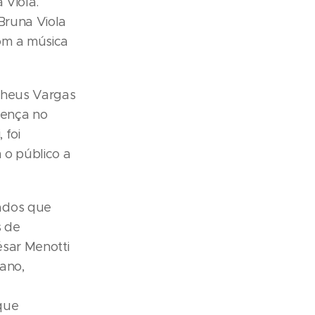
 Viola.
Bruna Viola
om a música
atheus Vargas
sença no
 foi
 o público a
ados que
s de
ésar Menotti
ano,
 que