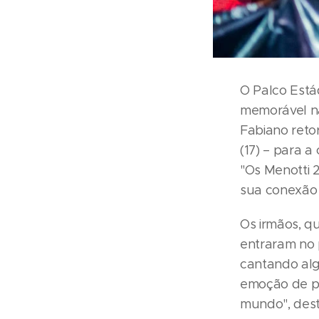
O Palco Está
memorável na
Fabiano reto
(17) – para a
"Os Menotti 
sua conexão
Os irmãos, q
entraram no 
cantando alg
emoção de pi
mundo", des