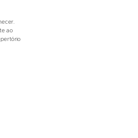
hecer.
nte ao
pertório