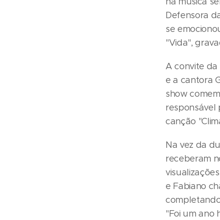
na música ser
Defensora da
se emocionou
"Vida", grav
A convite da
e a cantora 
show comemora
responsável 
canção "Clim
Na vez da du
receberam no
visualizações
e Fabiano ch
completando 
"Foi um ano h