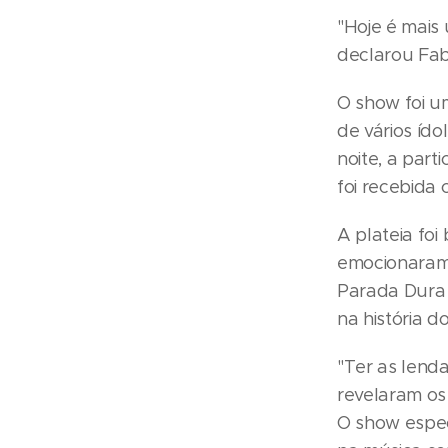
"Hoje é mais
declarou Fab
O show foi u
de vários íd
noite, a part
foi recebida
A plateia foi
emocionaram 
Parada Dura 
na história d
"Ter as lenda
revelaram os
O show espec