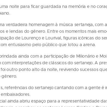
 uma noite para ficar guardada na memória e no cora
iano.
ma verdadeira homenagem à música sertaneja, com 
olos e lendas do gênero. Entre os momentos mais emo
icipação de Lourenço e Lourival, figuras icônicas do ser
 com entusiasmo pelo público que lotou a arena.
 brindada ainda com a participação de Milionário e Mo
com interpretações de clássicos do sertanejo. A pre
foi outro ponto alto da noite, revivendo sucessos qu
o gênero.
s, referências do sertanejo cantando com a gente é in
 embaixadores.
ial ainda abriu espaço para a representatividade da