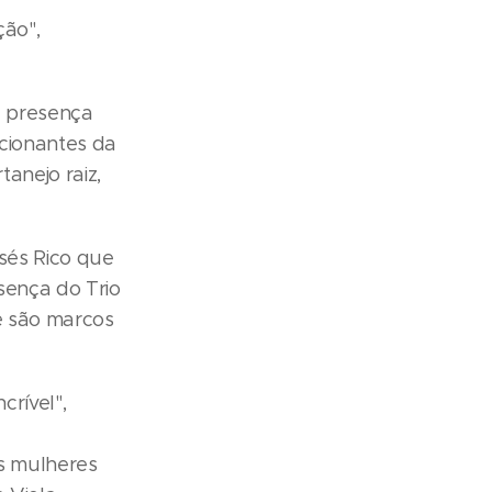
ção",
a presença
cionantes da
tanejo raiz,
isés Rico que
sença do Trio
e são marcos
crível",
s mulheres