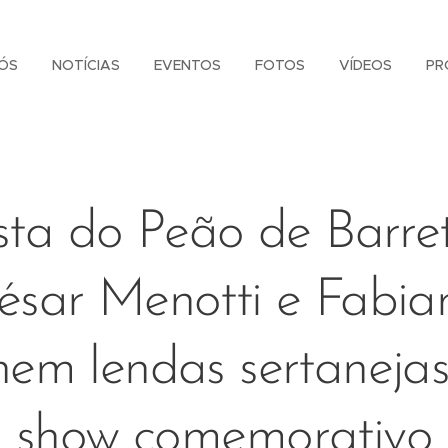
ÓS
NOTÍCIAS
EVENTOS
FOTOS
VÍDEOS
PR
sta do Peão de Barret
ésar Menotti e Fabia
nem lendas sertaneja
show comemorativo