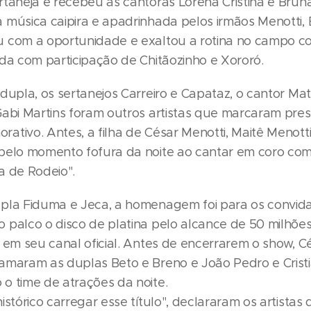
taneja e recebeu as cantoras Lorena Cristina e Bruna
 música caipira e apadrinhada pelos irmãos Menotti, 
 com a oportunidade e exaltou a rotina no campo c
ada com participação de Chitãozinho e Xororó.
 dupla, os sertanejos Carreiro e Capataz, o cantor M
Gabi Martins foram outros artistas que marcaram pre
tivo. Antes, a filha de César Menotti, Maitê Menotti,
pelo momento fofura da noite ao cantar em coro com
a de Rodeio".
pla Fiduma e Jeca, a homenagem foi para os convid
 palco o disco de platina pelo alcance de 50 milhõe
 em seu canal oficial. Antes de encerrarem o show, C
amaram as duplas Beto e Breno e João Pedro e Cristi
o time de atrações da noite.
istórico carregar esse título", declararam os artistas