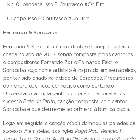
– Kit: 01 bandana 'Isso É Churrasco #On Fire';
– 01 copo 'Isso É Churrasco #On Fire'.
Fernando & Sorocaba
Fernando & Sorocaba é uma dupla sertaneja brasileira
criada no ano de 2007, sendo composta pelos cantores
e compositores Fernando Zor e Fernando Fakri, o
Sorocaba, cujo nome artístico é inspirado em seu apelido,
por ter sido criado na cidade de Sorocaba. Precursores
do gênero que ficou conhecido como Sertanejo
Universitário, a dupla ganhou o cenário nacional após o
sucesso
Bala de Prata
, canção composta pelo cantor
Sorocaba e que deu nome ao primeiro álbum da dupla.
Logo em seguida, a canção
Madri
dominou as paradas de
sucesso. Além delas, os singles
Paga Pau, Veneno,
É
Tenso, Livre, Gaveta, As Mina Pira, Bom Rapaz
e
Zona de