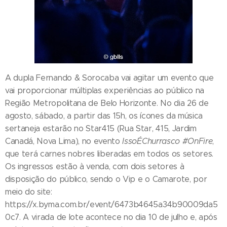
A dupla Fernando & Sorocaba vai agitar um evento que
vai proporcionar múltiplas experiências ao público na
Região Metropolitana de Belo Horizonte. No dia 26 de
agosto, sábado, a partir das 15h, os ícones da música
sertaneja estarão no Star415 (Rua Star, 415, Jardim
Canadá, Nova Lima), no evento
Isso
É
Churrasco
#OnFire
,
que terá carnes nobres liberadas em todos os setores.
Os ingressos estão à venda, com dois setores à
disposição do público, sendo o Vip e o Camarote, por
meio do site:
https://x.byma.com.br/event/6473b4645a34b90009da5
0c7. A virada de lote acontece no dia 10 de julho e, após