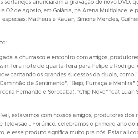
os sertanejos anunciaram a gravação do novo DVD, q
ia 02 de agosto, em Goiânia, na Arena Multiplace, e
s especiais: Matheus e Kauan, Simone Mendes, Guilh
to:
gada a churrasco e encontro com amigos, produtore
Assim foi a noite de quarta-feira para Felipe e Rodrigo,
ow cantando os grandes sucessos da dupla, como "
"Caminhão de Sentimento", "Beijo, Fumaça e Mentira" 
ceria Fernando e Sorocaba), "Chip Novo" feat Luan 
cível, estávamos com nossos amigos, produtores dos 
 televisão… Foi único, celebramos o primeiro ano do 
, e esse produto significa muito pra nós. Estar ali c