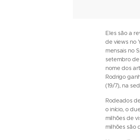
Eles são a r
de views no 
mensais no S
setembro de 
nome dos arti
Rodrigo ganh
(19/7), na s
Rodeados de
o início, o d
milhões de v
milhões são d