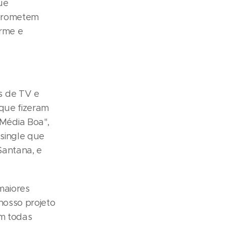
ue
 prometem
erme e
s de TV e
 que fizeram
Média Boa",
(single que
Santana, e
maiores
nosso projeto
om todas