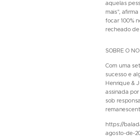
aquelas pess
mais", afirma
focar 100% n
recheado de 
SOBRE O N
Com uma setli
sucesso e al
Henrique & Ju
assinada por
sob responsa
remanescent
https://bala
agosto-de-2