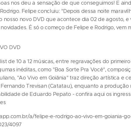
oas nos deu a sensação de que conseguimos! E ain
 Rodrigo. Felipe concluiu: "Depois dessa noite maravi
o nosso novo DVD que acontece dia 02 de agosto, e v
novidades. É só o começo de Felipe e Rodrigo, vem mu
OVO DVD
st de 10 a 12 músicas, entre regravações do primeiro
gumas inéditas, como "Boa Sorte Pra Você", composi
liano, "Ao Vivo em Goiânia" traz direção artística e c
 Fernando Trevisan (Catatau), enquanto a produção 
bilidade de Eduardo Pepato - confira aqui os ingres
es
dapp.com.br/a/felipe-e-rodrigo-ao-vivo-em-goiania-g
023/4097