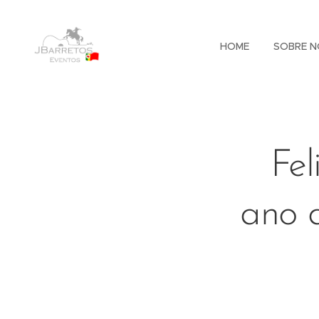
HOME
SOBRE N
Fel
ano 