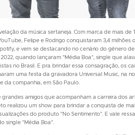
evelação da música sertaneja. Com marca de mais de 
YouTube, Felipe e Rodrigo conquistaram 3,4 milhões 
potify, e vem se destacando no cenário do gênero d
2022, quando lançaram "Média Boa", single que ala
stas no Brasil. E pra brindar essa consagração, os c
aram uma festa da gravadora Universal Music, na no
ede da companhia, em São Paulo.
 grandes amigos que acompanham a carreira dos art
ueto realizou um show para brindar a conquista de ma
isualizações do produto "No Sentimento". E vale ress
o single "Média Boa".