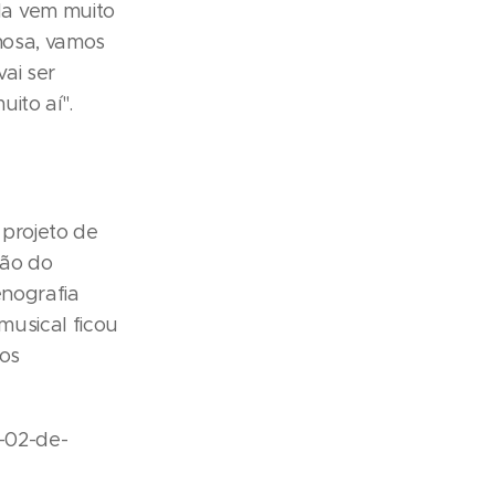
da vem muito
lhosa, vamos
ai ser
ito aí".
 projeto de
ção do
enografia
musical ficou
sos
o-02-de-