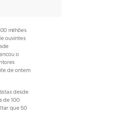
100 milhões
de ouvintes
esde
vancou o
antores
ite de ontem
istas desde
is de 100
altar que 50