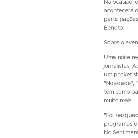
Na ocasião, 
acontecerá d
participaçõe
Benuto.
Sobre o even
Uma noite re
jornalistas. 
um pocket sh
"Novidade", 
tem como par
muito mais.
"Foi inesque
programas de
No Sentimento