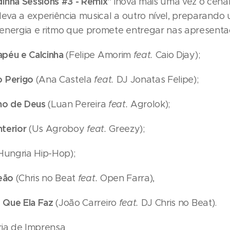
inha Sessions #3 - Remix"
inova mais uma vez o cená
eleva a experiência musical a outro nível, preparando
energia e ritmo que promete entregar nas apresentaç
péu e Calcinha
(Felipe Amorim
feat.
Caio Djay);
 Perigo
(Ana Castela
feat.
DJ Jonatas Felipe);
ho de Deus
(Luan Pereira
feat.
Agrolok);
nterior
(Us Agroboy
feat.
Greezy);
Hungria Hip-Hop);
eão
(Chris no Beat
feat.
Open Farra),
 Que Ela Faz
(João Carreiro
feat.
DJ Chris no Beat).
ria de Imprensa