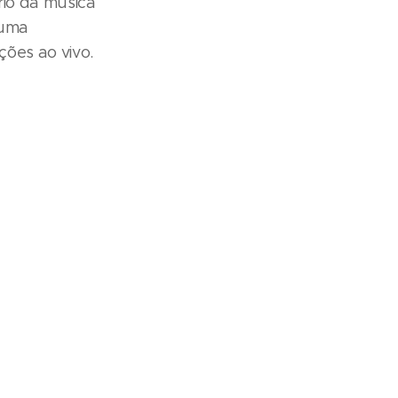
rio da música
 uma
ões ao vivo.