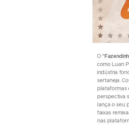
"Fazendinh
O
como Luan Pe
indústria fon
sertaneja. C
plataformas 
perspectiva 
lança o seu 
faixas remixa
nas platafor