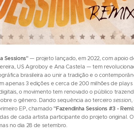
a Sessions"
— projeto lançado, em 2022, com apoio 
reira, US Agroboy e Ana Castela — tem revoluciona
ográfica brasileira ao unir a tradição e o contemporâ
om apenas 3 edições e cerca de 200 milhões de plays
digitais, o movimento tem renovado o público traze
sobre o gênero. Dando sequência ao terceiro
session
,
"Fazendinha Sessions #3 - Remi
primeiro EP, chamado
das de cada artista participante do projeto original. O
mas no dia 28 de setembro.