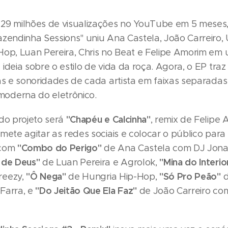
29 milhões de visualizações no YouTube em 5 meses, 
azendinha Sessions" uniu Ana Castela, João Carreiro,
Hop, Luan Pereira, Chris no Beat e Felipe Amorim em
ideia sobre o estilo de vida da roça. Agora, o EP traz
cas e sonoridades de cada artista em faixas separada
oderna do eletrônico.
"Chapéu e Calcinha"
 do projeto será
, remix de Felipe 
mete agitar as redes sociais e colocar o público para
"Combo do Perigo"
 com
de Ana Castela com DJ Jonat
 de Deus"
"Mina do Interio
de Luan Pereira e Agrolok,
"Ô Nega"
"Só Pro Peão"
reezy,
de Hungria Hip-Hop,
d
"Do Jeitão Que Ela Faz"
Farra, e
de João Carreiro com