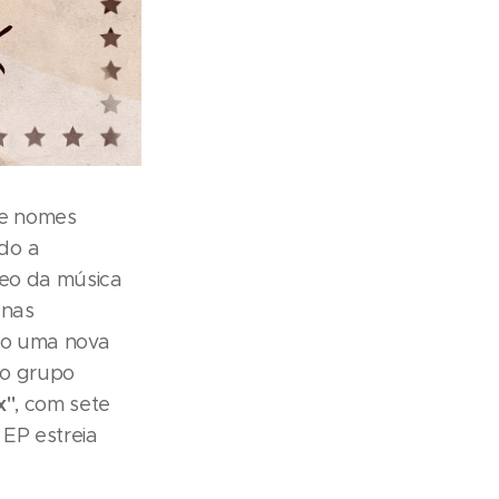
de nomes
do a
neo da música
 nas
ndo uma nova
 o grupo
x"
, com sete
 EP estreia