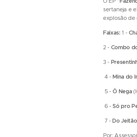
"Fazend
O EP
sertaneja e 
explosão de 
Faixas:
Cha
1 -
Combo do
2 -
Presentin
3 -
Mina do I
4 -
Ô Nega
5 -
(
Só pro P
6 -
Do Jeitão
7 -
Por: Assesso