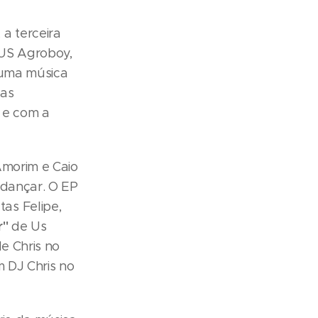
a terceira
 US Agroboy,
 uma música
 as
s e com a
Amorim e Caio
 dançar. O EP
as Felipe,
r"
de Us
e Chris no
 DJ Chris no