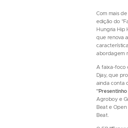
Com mais de 
edição do "F
Hungria Hip 
que renova a 
característi
abordagem m
A faixa-foco
Djay, que pro
ainda conta
"Presentinho
Agroboy e G
Beat e Open 
Beat.