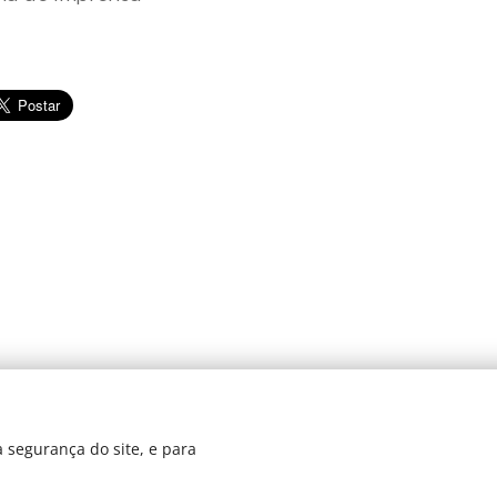
© 2024 JBarretos Eventos.
 segurança do site, e para
Desenvolvido por
Webnode
Cookies