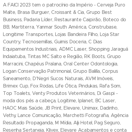
A FAICI 2023 tem o patrocínio da Império - Cerveja Puro
Malte, Brasa Burguer, Croissant & Cia, Grupo Best
Business, Padaria Líder, Restaurante Caipirão, Boteco do
BB, Martiterra, Yanmar South América, Construbase,
Longitime Transportes, Lojas Bandeira Filho, Loja Star
Country, Tecnosemillas, Guimis Doceria, C Dias
Equipamentos Industriais, ADMC Laser, Shopping Jaraguá
Indaiatuba, Tintas MC Salto e Região, RK Boots, Grupo
Marracini, Chapéus Pralana, Oral Center Odontologia,
Logan Conservação Patrimonial, Grupo Balilla, Corpus
Saneamento, D'Negri Sucos Naturais, AVM Imóveis,
Brimex Cup, Fox Rodas, Life Ótica, Pindukas, Rafa Som,
Top Toalets, Venty Produtos Veterinários, Di Gaspi -
moda dos pés a cabeça, Logitime, Iplanet, BC Laser,
HAOC Mais Saúde, JB Print, Elevare, Unimax, Dadinho,
Vethy, Lance Comunicação, Marchetti Fotografia, Agência
Resultado Propaganda, M Mídia, Alji Hotel, Pag Seguro,
Resenha Sertaneja, Klivex, Elevare Acabamentos e conta