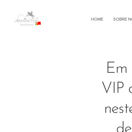
HOME
SOBRE N
Em 
VIP 
nest
de