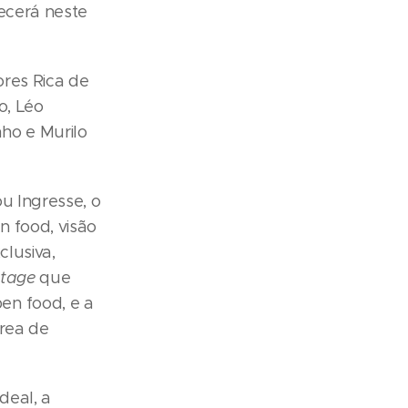
ecerá neste
res Rica de
o, Léo
ho e Murilo
ou Ingresse, o
n food, visão
clusiva,
Stage
que
en food, e a
área de
deal, a