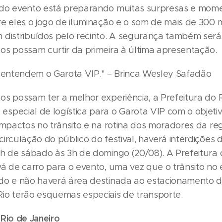
do evento está preparando muitas surpresas e mom
re eles o jogo de iluminação e o som de mais de 300 m
 distribuídos pelo recinto. A segurança também será
os possam curtir da primeira à última apresentação.
s entendem o Garota VIP." – Brinca Wesley Safadão
os possam ter a melhor experiência, a Prefeitura do
special de logística para o Garota VIP com o objeti
impactos no trânsito e na rotina dos moradores da reg
irculação do público do festival, haverá interdições d
4h de sábado às 3h de domingo (20/08). A Prefeitura 
vá de carro para o evento, uma vez que o trânsito no
do e não haverá área destinada ao estacionamento de
io terão esquemas especiais de transporte.
 Rio de Janeiro