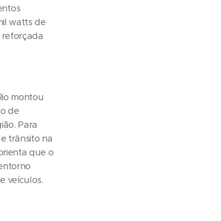
entos
il watts de
 reforçada
 Rio montou
vo de
ião. Para
e trânsito na
orienta que o
 entorno
 veículos.