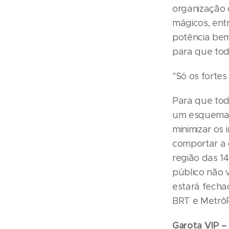
organização 
mágicos, ent
potência bem
para que tod
"Só os forte
Para que tod
um esquema e
minimizar os 
comportar a c
região das 1
público não 
estará fecha
BRT e MetrôR
Garota VIP –