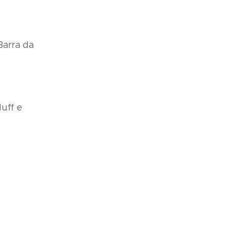
Barra da
uff e