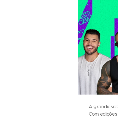
A grandiosid
Com edições q