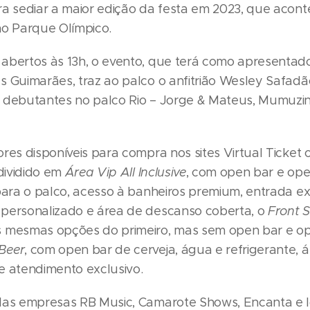
ra sediar a maior edição da festa em 2023, que acont
no Parque Olímpico.
abertos às 13h, o evento, que terá como apresentado
s Guimarães, traz ao palco o anfitrião Wesley Safadã
 debutantes no palco Rio – Jorge & Mateus, Mumuzin
res disponíveis para compra nos sites Virtual Ticket 
 dividido em
Área Vip All Inclusive
, com open bar e ope
para o palco, acesso à banheiros premium, entrada ex
personalizado e área de descanso coberta, o
Front 
 mesmas opções do primeiro, mas sem open bar e op
Beer
, com open bar de cerveja, água e refrigerante, 
e atendimento exclusivo.
las empresas RB Music, Camarote Shows, Encanta e I