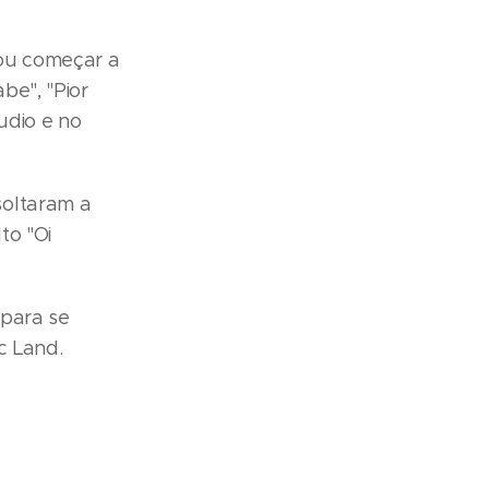
Vou começar a
be", "Pior
udio e no
soltaram a
to "Oi
 para se
c Land.