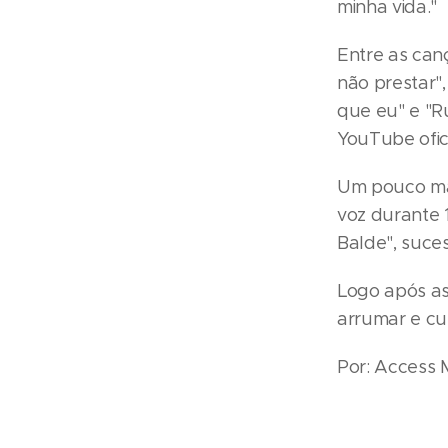
minha vida."
Entre as can
não prestar",
que eu" e "R
YouTube ofici
Um pouco mai
voz durante 
Balde", suce
Logo após as
arrumar e cu
Por: Access 