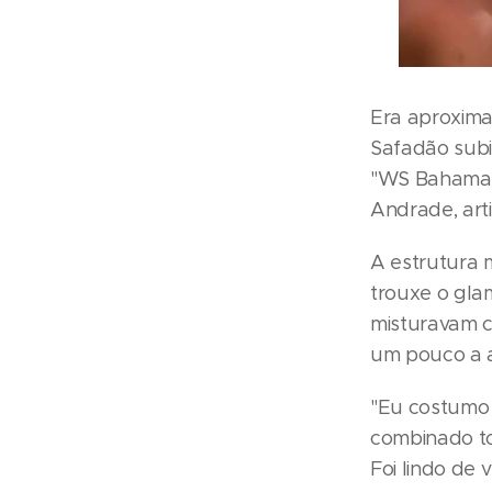
Era aproxima
Safadão subi
"WS Bahamas"
Andrade, art
A estrutura 
trouxe o gla
misturavam c
um pouco a a
"Eu costumo 
combinado to
Foi lindo de