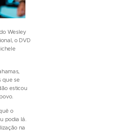
ndo Wesley
ional, o DVD
ichele
Bahamas,
s que se
dão esticou
povo.
quê o
 podia lá.
lização na