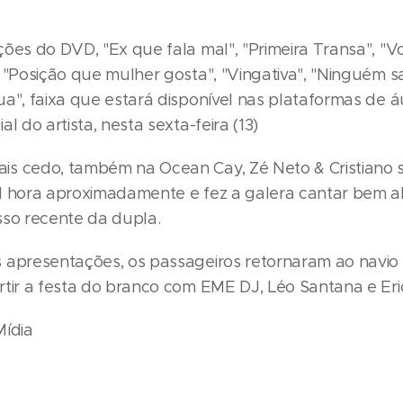
ções do DVD, "Ex que fala mal", "Primeira Transa", "
 "Posição que mulher gosta", "Vingativa", "Ninguém sa
ua", faixa que estará disponível nas plataformas de á
al do artista, nesta sexta-feira (13)
s cedo, também na Ocean Cay, Zé Neto & Cristiano 
1 hora aproximadamente e fez a galera cantar bem al
sso recente da dupla.
 apresentações, os passageiros retornaram ao navio
rtir a festa do branco com EME DJ, Léo Santana e Eri
Mídia