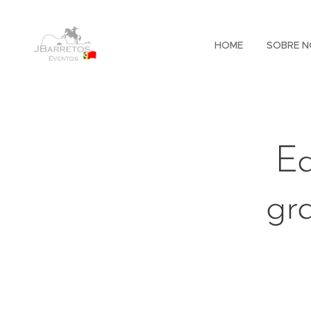
HOME
SOBRE N
Ed
gr