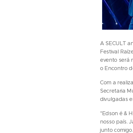
A SECULT anu
Festival Raíz
evento será 
o Encontro de
Com a realiz
Secretaria M
divulgadas e
"Edson é & H
nosso país. 
junto comigo.