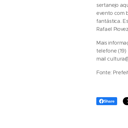
sertanejo aq
evento com b
fantástica. 
Rafael Piove
Mais informa
telefone (19)
mail cultura
Fonte: Prefe
Share