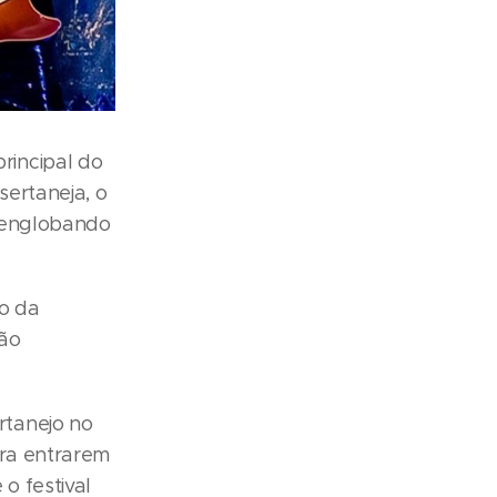
rincipal do
sertaneja, o
, englobando
io da
rão
rtanejo no
ara entrarem
o festival