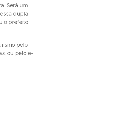
ra. Será um
 essa dupla
u o prefeito
urismo pelo
as, ou pelo e-