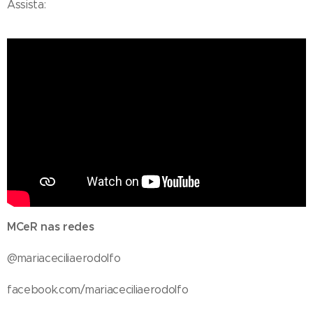
Assista:
MCeR nas redes
@mariaceciliaerodolfo
facebook.com/mariaceciliaerodolfo