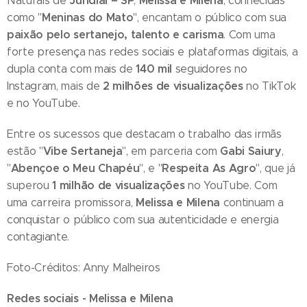
Jundiaí – SP
Melissa e Milena
Naturais de
,
, conhecidas
Meninas do Mato
como "
", encantam o público com sua
paixão pelo sertanejo, talento e carisma
. Com uma
forte presença nas redes sociais e plataformas digitais, a
140 mil
dupla conta com mais de
seguidores no
2 milhões de visualizações
Instagram, mais de
no TikTok
e no YouTube.
Entre os sucessos que destacam o trabalho das irmãs
Vibe Sertaneja
Gabi Saiury
estão "
", em parceria com
,
Abençoe o Meu Chapéu
Respeita As Agro
"
", e "
", que já
1 milhão de visualizações
superou
no YouTube. Com
Melissa e Milena
uma carreira promissora,
continuam a
conquistar o público com sua autenticidade e energia
contagiante.
Foto-Créditos: Anny Malheiros
Redes sociais - Melissa e Milena