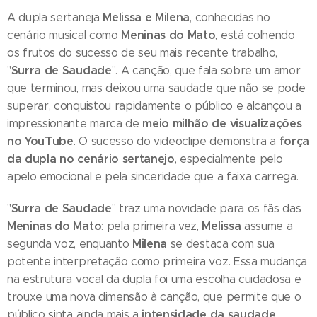
Melissa e Milena
A dupla sertaneja
, conhecidas no
Meninas do Mato
cenário musical como
, está colhendo
os frutos do sucesso de seu mais recente trabalho,
Surra de Saudade
"
". A canção, que fala sobre um amor
que terminou, mas deixou uma saudade que não se pode
superar, conquistou rapidamente o público e alcançou a
meio milhão de visualizações
impressionante marca de
no YouTube
força
. O sucesso do videoclipe demonstra a
da dupla no cenário sertanejo
, especialmente pelo
apelo emocional e pela sinceridade que a faixa carrega.
Surra de Saudade
"
" traz uma novidade para os fãs das
Meninas do Mato
Melissa
: pela primeira vez,
assume a
Milena
segunda voz, enquanto
se destaca com sua
potente interpretação como primeira voz. Essa mudança
na estrutura vocal da dupla foi uma escolha cuidadosa e
trouxe uma nova dimensão à canção, que permite que o
intensidade da saudade
público sinta ainda mais a