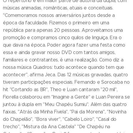
O repertório é em maior parte de autoria da dupla, com
músicas animadas, românticas, atuais e conceituais.
"Comemoramos nossos aniversários juntos desde a
época da faculdade. Fizemos o primeiro em uma
república para apenas 20 pessoas. Aproveitamos uma
promoção e compramos cinco quilos de linguiça. Era o
que dava na época. Poder agora fazer uma festa como
essa e ainda gravar nosso DVD com tantos amigos,
familiares e contratantes, é uma realização. Como diz a
nossa música Quadros: tudo acontece quando tem que
acontecer", afirma Jeca. Das 12 músicas gravadas, quatro
tiveram participações especiais. Fernando e Sorocaba no
hit "Cortando as BR", Theo e Luan cantaram "20 mil",
Fiorella colaborou em "Imagine a Gente" e Luan Pereira se
juntou à dupla em "Meu Chapéu Sumiu". Além das quatro
faixas, "Atrás da Minha Fivela", "Pai da Morena", "Novinha
do Chapelão", "Bora viver", "Cabelo Loiro", "Casal do
trecho", "Mistura da Ana Castela" "De Chapéu na