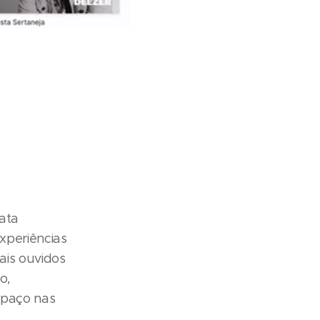
data
xperiências
mais ouvidos
o,
espaço nas