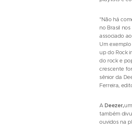
"Não há como
no Brasil no
associado ao 
Um exemplo d
up do Rock i
do rock e po
crescente for
sênior da Dee
Ferreira, edi
Deezer,
A
um
também divul
ouvidos na pl