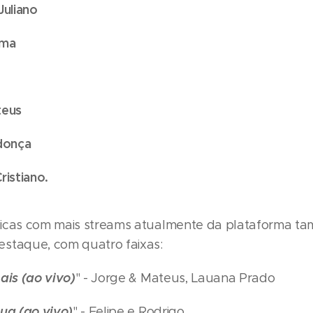
Juliano
ima
teus
ndonça
ristiano.
sicas com mais streams atualmente da plataforma t
staque, com quatro faixas:
ais (ao vivo)
" - Jorge & Mateus, Lauana Prado
ua (ao vivo)
" - Felipe e Rodrigo