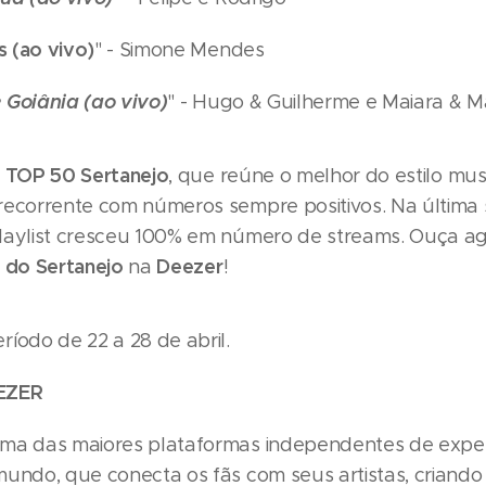
s (ao vivo)
" - Simone Mendes
Goiânia (ao vivo)
" - Hugo & Guilherme e Maiara & M
TOP 50 Sertanejo
a
, que reúne o melhor do estilo mus
recorrente com números sempre positivos. Na última
laylist cresceu 100% em número de streams. Ouça a
a do Sertanejo
Deezer
na
!
íodo de 22 a 28 de abril.
EZER
ma das maiores plataformas independentes de exper
mundo, que conecta os fãs com seus artistas, crian