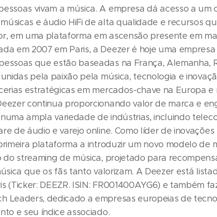
pessoas vivam a música. A empresa dá acesso a um 
músicas e áudio HiFi de alta qualidade e recursos q
or, em uma plataforma em ascensão presente em mai
ada em 2007 em Paris, a Deezer é hoje uma empresa
pessoas que estão baseadas na França, Alemanha, R
 unidas pela paixão pela música, tecnologia e inovaç
rcerias estratégicas em mercados-chave na Europa e
Deezer continua proporcionando valor de marca e e
 numa ampla variedade de indústrias, incluindo tele
re de áudio e varejo online. Como líder de inovações 
 primeira plataforma a introduzir um novo modelo de
io do streaming de música, projetado para recompens
música que os fãs tanto valorizam. A Deezer está lista
is (Ticker: DEEZR. ISIN: FR001400AYG6) e também fa
h Leaders, dedicado a empresas europeias de tecno
nto e seu índice associado.