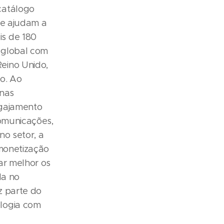
catálogo
ue ajudam a
s de 180
 global com
eino Unido,
ão. Ao
 nas
ngajamento
comunicações,
no setor, a
 monetização
ar melhor os
da no
z parte do
logia com