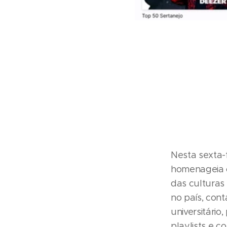
Nesta sexta-
homenageia o
das culturas 
no país, cont
universitário
playlists e c