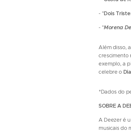
Dois Triste
- "
Morena De 
- "
Além disso, 
crescimento 
exemplo, a p
Di
celebre o
*Dados do per
SOBRE A DE
A Deezer é u
musicais do 