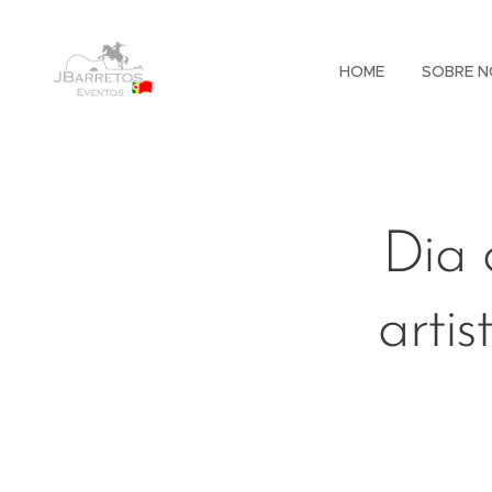
HOME
SOBRE N
Dia 
artis