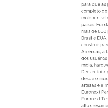
para que as 
completo de 
moldar o set
países. Fund
mais de 600 
Brasil e EUA,
construir pa
Américas, a 
dos usuários
mídia, hardwa
Deezer foi a
desde o iníc
artistas e a 
Euronext Par
Euronext Tec
alto crescime