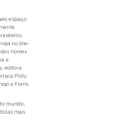
ais espaço
emente
asileiros.
eja no line-
andes nomes
ia a
a, editora
estaca Polly
nejo e Forró.
 do mundo,
istas mais