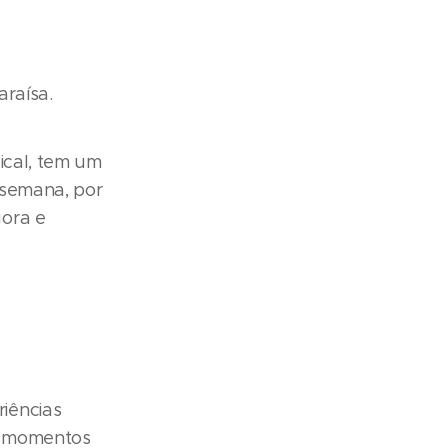
araísa.
ical, tem um
 semana, por
gora e
iências
do momentos