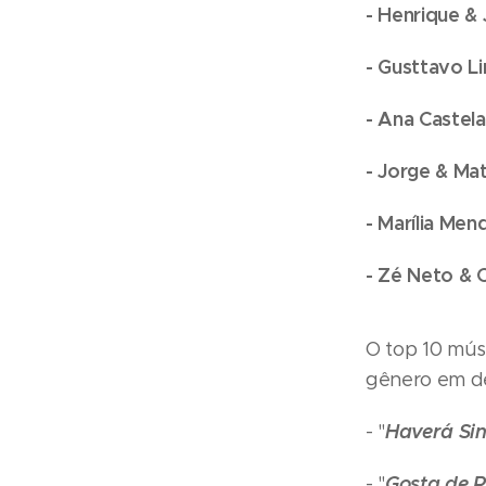
- Henrique & 
- Gusttavo L
- Ana Castela
- Jorge & Ma
- Marília Me
- Zé Neto & C
O top 10 mú
gênero em de
Haverá Sin
- "
Gosta de R
- "