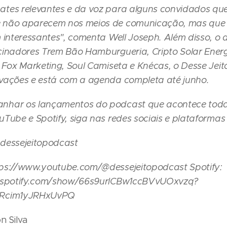
tes relevantes e da voz para alguns convidados qu
 não aparecem nos meios de comunicação, mas que
m interessantes", comenta Well Joseph. Além disso, o 
cinadores Trem Bão Hamburgueria, Cripto Solar Energ
n Fox Marketing, Soul Camiseta e Knécas, o Desse Jei
vações e está com a agenda completa até junho.
nhar os lançamentos do podcast que acontece toda
Tube e Spotify, siga nas redes sociais e plataformas d
@dessejeitopodcast
ps://www.youtube.com/@dessejeitopodcast Spotify:
n.spotify.com/show/66s9urlCBw1ccBVvUOxvzq?
zRcim1yJRHxUvPQ
n Silva