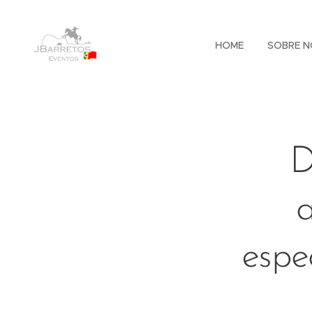
HOME
SOBRE N
D
a
espe