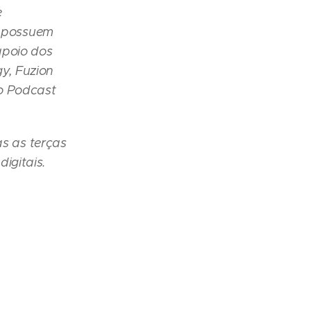
e
 possuem
apoio dos
y, Fuzion
to Podcast
s as terças
igitais.