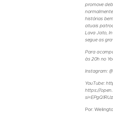
promove deba
normalmente
histórias be
atuais patro
Lava Jato, I
segue as gra
Para acompa
às 20h no You
Instagram: 
YouTube: htt
https://ope
si=EPgQ1RU
Por: Welingto