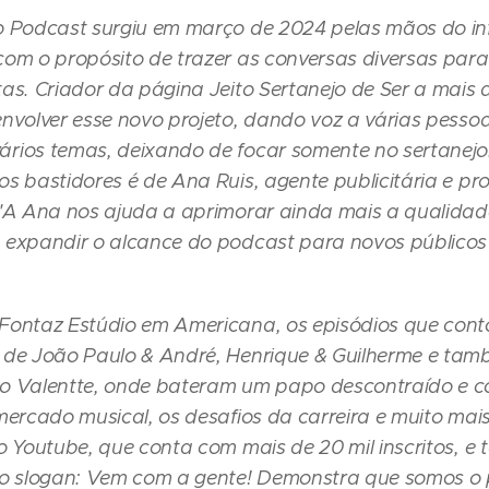
o Podcast surgiu em março de 2024 pelas mãos do in
com o propósito de trazer as conversas diversas para
as. Criador da página Jeito Sertanejo de Ser a mais d
envolver esse novo projeto, dando voz a várias pesso
rios temas, deixando de focar somente no sertanejo
os bastidores é de Ana Ruis, agente publicitária e pr
 "A Ana nos ajuda a aprimorar ainda mais a qualida
 expandir o alcance do podcast para novos públicos"
ontaz Estúdio em Americana, os episódios que con
 de João Paulo & André, Henrique & Guilherme e tam
o Valentte, onde bateram um papo descontraído e 
mercado musical, os desafios da carreira e muito mais
no Youtube, que conta com mais de 20 mil inscritos, 
so slogan: Vem com a gente! Demonstra que somos o