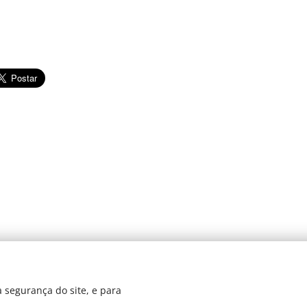
© 2024 JBarretos Eventos.
 segurança do site, e para
Desenvolvido por
Webnode
Cookies