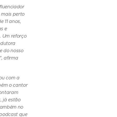
fluenciador
 mais perto
e 11 anos,
as e
. Um reforço
odutora
de do nosso
, afirma
tou com a
bém o cantor
contaram
, já estão
e também no
 podcast que