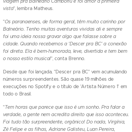
viagem pra Balneário Camboriú e foi amor à primeira
vista
", lembra Matheus.
"
Os paranaenses, de forma geral, têm muito carinho por
Balneário. Tenho muitas aventuras vividas ali e sempre
foi uma ideia nossa gravar algo que falasse sobre a
cidade. Quando recebemos a 'Descer pra BC' a conexão
foi direta. Ela é bem-humorada, leve, divertida e tem bem
o nosso estilo musical
", conta Brenno.
Desde que foi lançada, "Descer pra BC" vem acumulando
números surpreendentes. São quase 19 milhões de
execuções no Spotify e o título de 'Artista Número 1' em
todo o Brasil.
"
Tem horas que parece que isso é um sonho. Pra falar a
verdade, a gente nem acredita direito que isso aconteceu.
Foi tudo tão surpreendente, orgânico! Do nada, Virgínia,
Zé Felipe e as filhas, Adriane Galisteu, Luan Pereira,