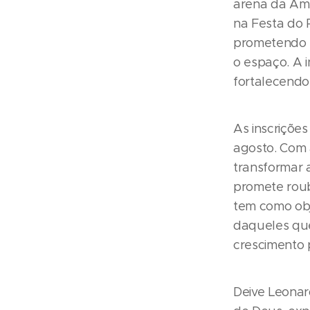
arena da Amér
na Festa do 
prometendo s
o espaço. A i
fortalecendo
As inscriçõe
agosto. Com 
transformar 
promete roub
tem como obj
daqueles qu
crescimento 
Deive Leonard