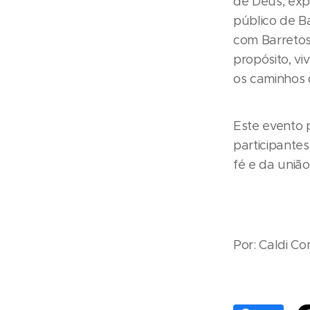
de Deus, exp
público de B
com Barretos
propósito, v
os caminhos 
Este evento 
participante
fé e da uniã
Por: Caldi C