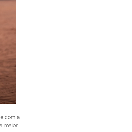
de com a
a maior