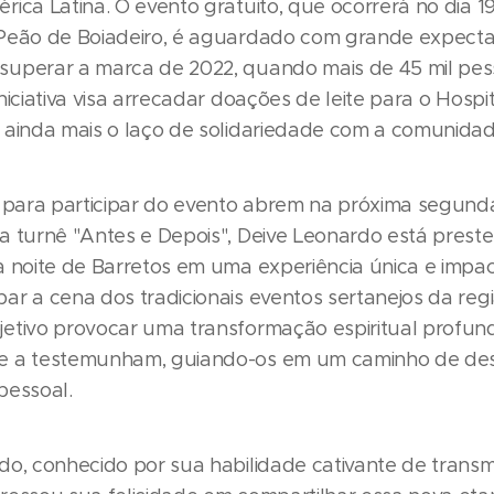
ica Latina. O evento gratuito, que ocorrerá no dia 1
Peão de Boiadeiro, é aguardado com grande expectat
uperar a marca de 2022, quando mais de 45 mil pes
niciativa visa arrecadar doações de leite para o Hospi
 ainda mais o laço de solidariedade com a comunidad
s para participar do evento abrem na próxima segunda
a turnê "Antes e Depois", Deive Leonardo está preste
a noite de Barretos em uma experiência única e impa
ar a cena dos tradicionais eventos sertanejos da regi
etivo provocar uma transformação espiritual profun
e a testemunham, guiando-os em um caminho de de
pessoal.
o, conhecido por sua habilidade cativante de transmi