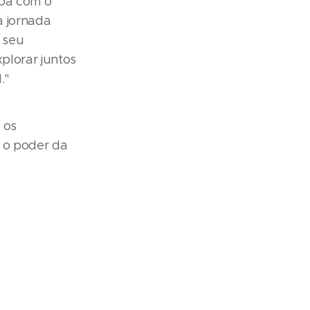
apa com o
a jornada
 seu
plorar juntos
."
 os
 o poder da