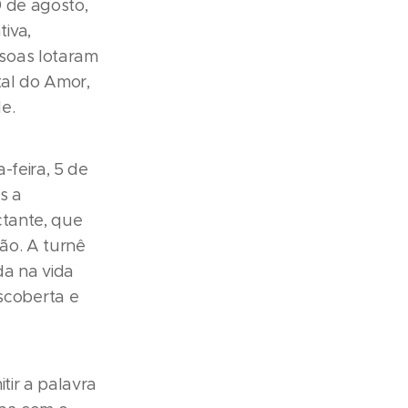
9 de agosto,
iva,
soas lotaram
tal do Amor,
e.
-feira, 5 de
s a
ctante, que
ão. A turnê
da na vida
scoberta e
tir a palavra