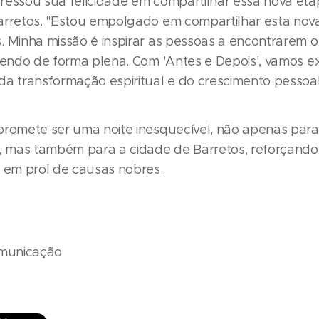
ressou sua felicidade em compartilhar essa nova et
arretos. "Estou empolgado em compartilhar esta nov
. Minha missão é inspirar as pessoas a encontrarem o
ivendo de forma plena. Com 'Antes e Depois', vamos ex
da transformação espiritual e do crescimento pessoal
promete ser uma noite inesquecível, não apenas para
s, mas também para a cidade de Barretos, reforçando
o em prol de causas nobres.
omunicação