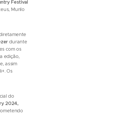
ntry Festival
eus, Murilo
diretamente
zer
durante
ões com os
a edição,
e, assim
i+. Os
cial do
try 2024
,
prometendo