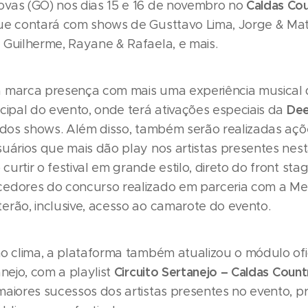
Caldas Cou
vas (GO) nos dias 15 e 16 de novembro no
ue contará com shows de Gusttavo Lima, Jorge & Mat
 Guilherme, Rayane & Rafaela, e mais.
 marca presença com mais uma experiência musical 
Dee
cipal do evento, onde terá ativações especiais da
s dos shows. Além disso, também serão realizadas aç
suários que mais dão play nos artistas presentes nest
urtir o festival em grande estilo, direto do front stag
edores do concurso realizado em parceria com a Mel
erão, inclusive, acesso ao camarote do evento.
no clima, a plataforma também atualizou o módulo ofi
Circuito Sertanejo – Caldas Coun
anejo, com a playlist
maiores sucessos dos artistas presentes no evento, 