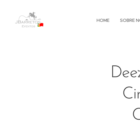
HOME
SOBRE N
Deez
Ci
C