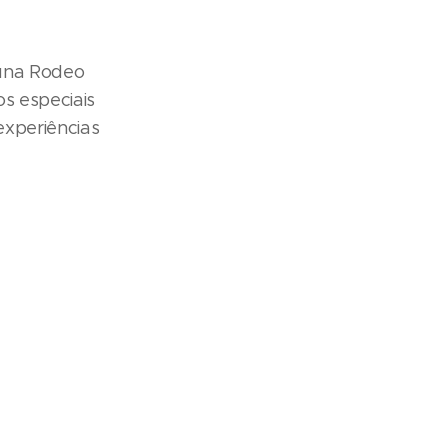
iúna Rodeo
 especiais
experiências