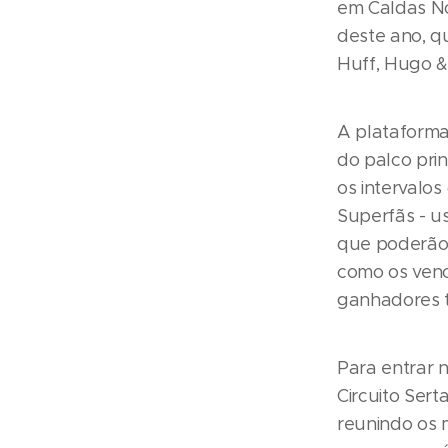
em Caldas No
deste ano, q
Huff, Hugo &
A plataforma
do palco prin
os intervalo
Superfãs - u
que poderão c
como os venc
ganhadores t
Para entrar 
Circuito Sert
reunindo os 