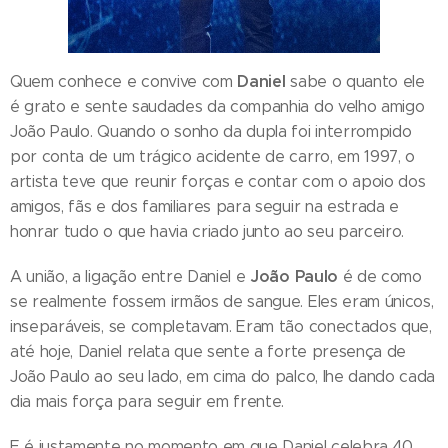
Daniel
Quem conhece e convive com
sabe o quanto ele
é grato e sente saudades da companhia do velho amigo
João Paulo. Quando o sonho da dupla foi interrompido
por conta de um trágico acidente de carro, em 1997, o
artista teve que reunir forças e contar com o apoio dos
amigos, fãs e dos familiares para seguir na estrada e
honrar tudo o que havia criado junto ao seu parceiro.
João Paulo
A união, a ligação entre Daniel e
é de como
se realmente fossem irmãos de sangue. Eles eram únicos,
inseparáveis, se completavam. Eram tão conectados que,
até hoje, Daniel relata que sente a forte presença de
João Paulo ao seu lado, em cima do palco, lhe dando cada
dia mais força para seguir em frente.
E é justamente no momento em que Daniel celebra 40