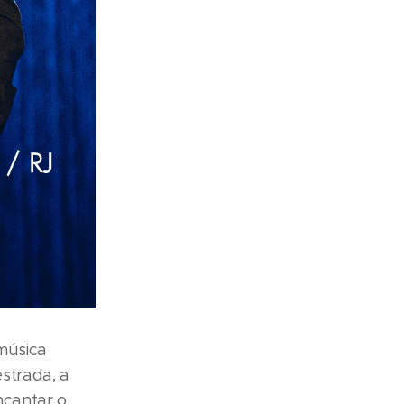
música
estrada, a
ncantar o