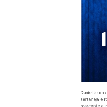
Daniel
é uma 
sertaneja e r
marcante e i