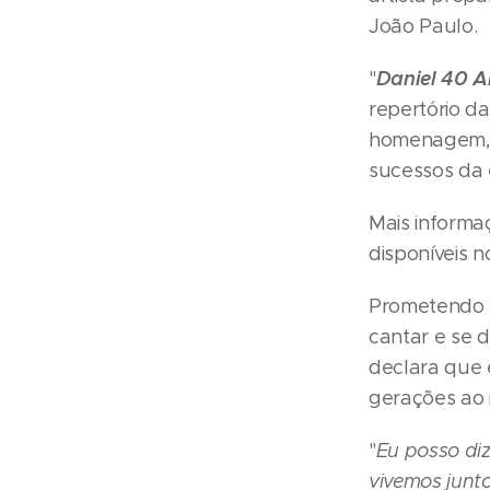
João Paulo.
Daniel 40 A
"
repertório d
homenagem, o
sucessos da 
Mais informa
disponíveis n
Prometendo u
cantar e se d
declara que
gerações ao 
"
Eu posso diz
vivemos junto