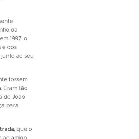
sente
onho da
 em 1997, o
s e dos
 junto ao seu
ente fossem
m. Eram tão
ça de João
ça para
trada
, que o
m ao amigo