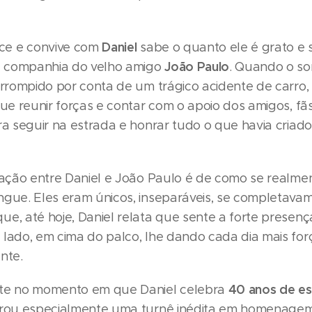
Daniel
e e convive com
sabe o quanto ele é grato e 
João Paulo
 companhia do velho amigo
. Quando o s
errompido por conta de um trágico acidente de carro,
que reunir forças e contar com o apoio dos amigos, fã
ra seguir na estrada e honrar tudo o que havia criado
igação entre Daniel e João Paulo é de como se realm
ngue. Eles eram únicos, inseparáveis, se completava
ue, até hoje, Daniel relata que sente a forte presen
 lado, em cima do palco, lhe dando cada dia mais for
nte.
40 anos de es
nte no momento em que Daniel celebra
arou especialmente uma turnê inédita em homenage