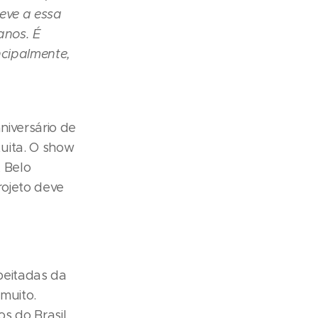
deve a essa
anos. É
ncipalmente,
aniversário de
uita. O show
, Belo
projeto deve
peitadas da
 muito.
s do Brasil,