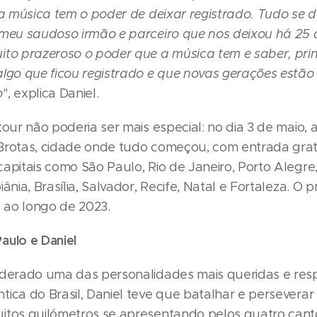
 a música tem o poder de deixar registrado. Tudo se 
 meu saudoso irmão e parceiro que nos deixou há 25 
ito prazeroso o poder que a música tem e saber, pri
algo que ficou registrado e que novas gerações estão
o
", explica Daniel.
tour não poderia ser mais especial: no dia 3 de maio, 
Brotas, cidade onde tudo começou, com entrada grat
apitais como São Paulo, Rio de Janeiro, Porto Alegre
iânia, Brasília, Salvador, Recife, Natal e Fortaleza. O 
l ao longo de 2023.
aulo e Daniel
iderado uma das personalidades mais queridas e res
ica do Brasil, Daniel teve que batalhar e perseverar
itos quilómetros se apresentando pelos quatro canto