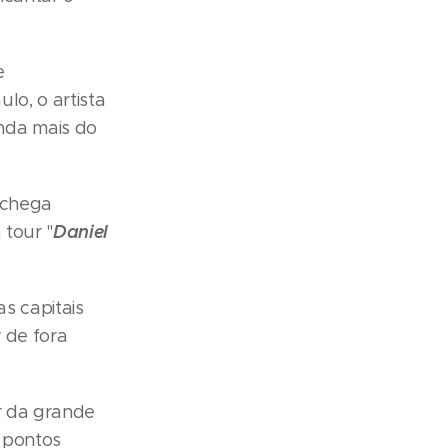
e
lo, o artista
nda mais do
 chega
Daniel
tour "
s capitais
 de fora
r da grande
e pontos