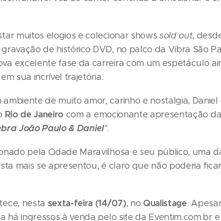
tar muitos elogios e colecionar shows
sold out
, desd
gravação de histórico DVD, no palco da Vibra São Pau
a excelente fase da carreira com um espetáculo ai
em sua incrível trajetória.
ambiente de muito amor, carinho e nostalgia, Daniel
Rio de Janeiro
ao
com a emocionante apresentação da 
bra João Paulo & Daniel
".
onado pela Cidade Maravilhosa e seu público, uma da
sta mais se apresentou, é claro que não poderia ficar
.
sexta-feira (14/07)
Qualistage
ece, nesta
, no
. Apesa
da há ingressos à venda pelo site da Eventim.com.br 