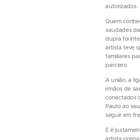
autorizados.
Quem conhec
saudades da
dupla foi int
artista teve 
familiares pa
parceiro.
A união, a l
irmãos de sa
conectados q
Paulo ao seu
seguir em fre
E é justame
artista prep