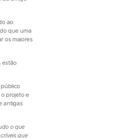
do ao
s do que uma
r os maiores
s estão
 público
 o projeto e
 antigas
tudo o que
críveis que