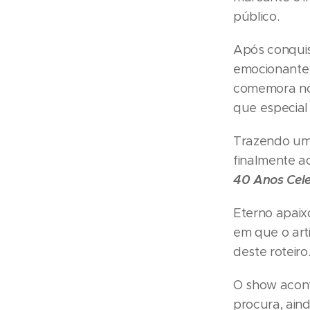
público.
Após conquis
emocionante 
comemora nov
que especial 
Trazendo um 
finalmente 
40 Anos Cele
Eterno apaix
em que o arti
deste roteiro
O show acont
procura, ain