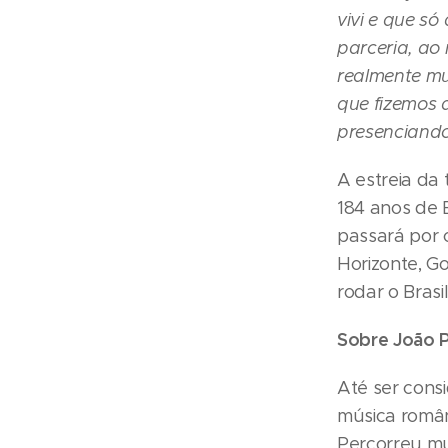
vivi e que só
parceria, ao
realmente mu
que fizemos 
presenciand
A estreia da 
184 anos de 
passará por c
Horizonte, Go
rodar o Brasi
Sobre João P
Até ser cons
música românt
Percorreu mu