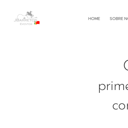
HOME
SOBRE N
prim
co