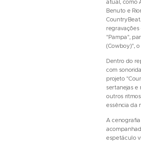
atual, como 
Benuto e Rio
CountryBeat.
regravações 
"Pampa", par
(Cowboy)", o 
Dentro do rep
com sonorida
projeto "Cou
sertanejas e 
outros ritmos
essência da m
A cenografia 
acompanhado
espetáculo vi