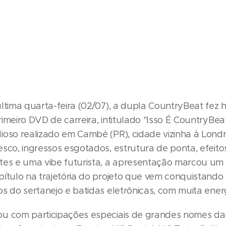
ltima quarta-feira (02/07), a dupla CountryBeat fez h
imeiro DVD de carreira, intitulado "Isso É CountryBe
ioso realizado em Cambé (PR), cidade vizinha à Lond
sco, ingressos esgotados, estrutura de ponta, efeitos
tes e uma vibe futurista, a apresentação marcou um
ítulo na trajetória do projeto que vem conquistando 
s do sertanejo e batidas eletrônicas, com muita energ
u com participações especiais de grandes nomes da