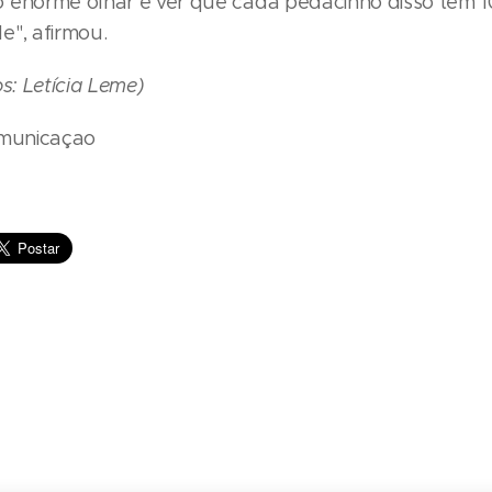
 enorme olhar e ver que cada pedacinho disso tem 
e", afirmou.
os: Letícia Leme)
omunicaçao