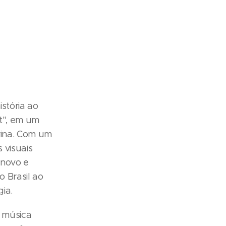
istória ao
at", em um
rina. Com um
 visuais
 novo e
o Brasil ao
ia.
 música