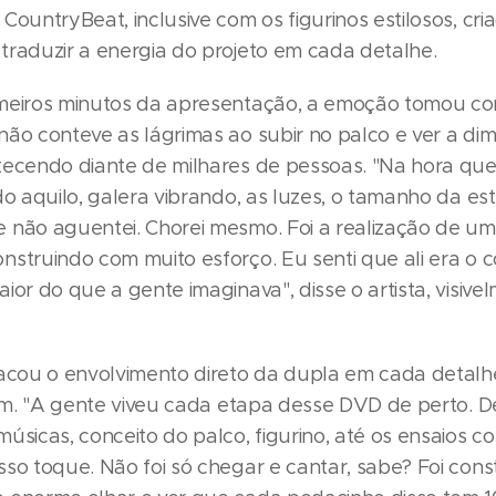
CountryBeat, inclusive com os figurinos estilosos, cri
traduzir a energia do projeto em cada detalhe.
meiros minutos da apresentação, a emoção tomou co
não conteve as lágrimas ao subir no palco e ver a d
tecendo diante de milhares de pessoas. "Na hora que 
do aquilo, galera vibrando, as luzes, o tamanho da es
 não aguentei. Chorei mesmo. Foi a realização de u
nstruindo com muito esforço. Eu senti que ali era o
ior do que a gente imaginava", disse o artista, visive
tacou o envolvimento direto da dupla em cada detalhe
 fim. "A gente viveu cada etapa desse DVD de perto. 
úsicas, conceito do palco, figurino, até os ensaios com
sso toque. Não foi só chegar e cantar, sabe? Foi cons