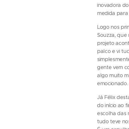
inovadora do 
medida para 
Logo nos pri
Souzza, que 
projeto acon
palco e vi tu
simplesmente
gente vem co
algo muito ma
emocionado.
Já Félix des
do início ao
escolha das m
tudo teve no