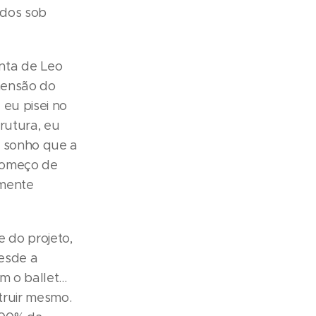
ados sob
nta de Leo
imensão do
eu pisei no
trutura, eu
m sonho que a
 começo de
lmente
 do projeto,
Desde a
 o ballet...
truir mesmo.