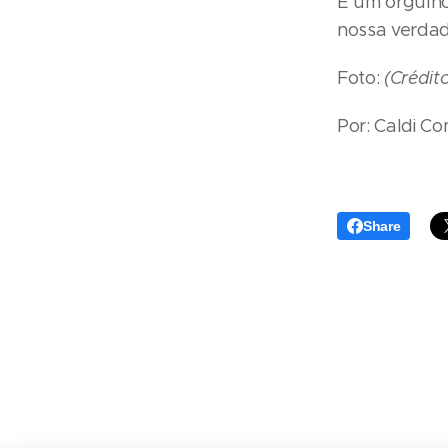
É um orgulho
nossa verdad
Foto:
(Crédit
Por: Caldi C
Share