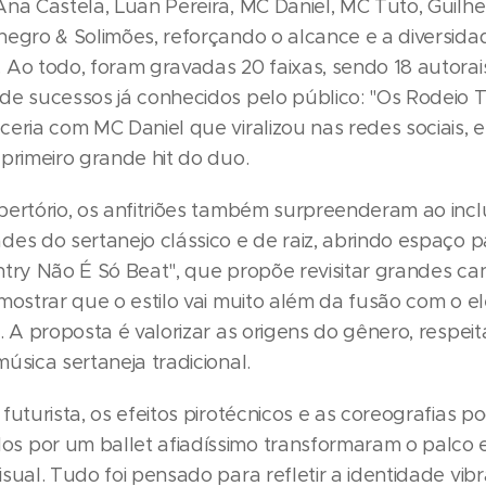
Ana Castela, Luan Pereira, MC Daniel, MC Tuto, Guilh
negro & Solimões, reforçando o alcance e a diversid
 Ao todo, foram gravadas 20 faixas, sendo 18 autora
de sucessos já conhecidos pelo público: "Os Rodeio
ceria com MC Daniel que viralizou nas redes sociais, 
primeiro grande hit do duo.
ertório, os anfitriões também surpreenderam ao inclu
des do sertanejo clássico e de raiz, abrindo espaço 
ntry Não É Só Beat", que propõe revisitar grandes c
mostrar que o estilo vai muito além da fusão com o el
. A proposta é valorizar as origens do gênero, respei
úsica sertaneja tradicional.
futurista, os efeitos pirotécnicos e as coreografias 
s por um ballet afiadíssimo transformaram o palco
sual. Tudo foi pensado para refletir a identidade vib