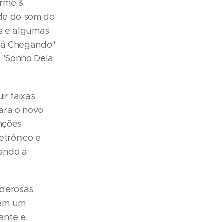
erme &
ade do som do
is e algumas
 Tá Chegando"
e "Sonho Dela
ir faixas
para o novo
anções
etrônico e
tando a
poderosas
 em um
rante e