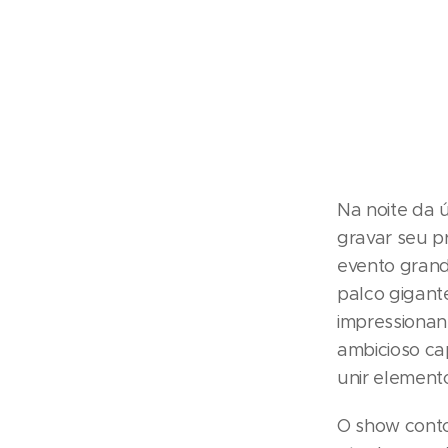
Na noite da ú
gravar seu pr
evento grand
palco gigante
impressionan
ambicioso cap
unir elemento
O show conto