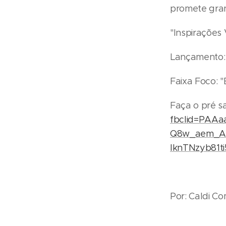
promete gra
"Inspirações 
Lançamento: 
Faixa Foco: 
Faça o pré s
fbclid=PAA
Q8w_aem_A
IknTNzyb81t
Por: Caldi C