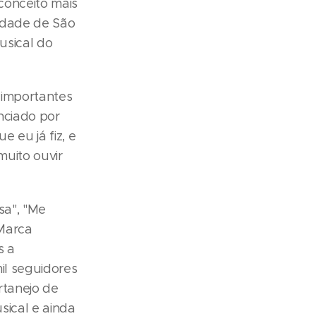
conceito mais
idade de São
usical do
 importantes
nciado por
 eu já fiz, e
uito ouvir
sa", "Me
 Marca
s a
il seguidores
rtanejo de
sical e ainda