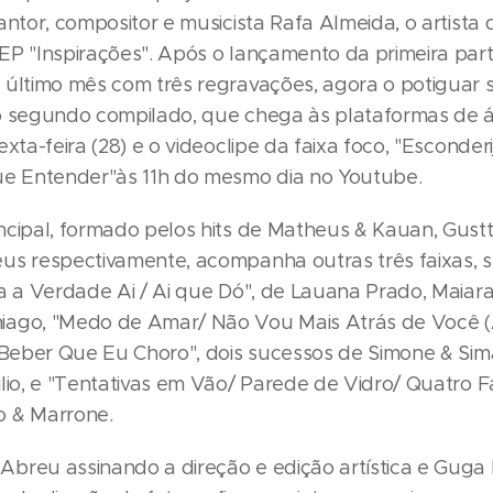
antor, compositor e musicista Rafa Almeida, o artista d
EP "Inspirações". Após o lançamento da primeira part
 último mês com três regravações, agora o potiguar 
o segundo compilado, que chega às plataformas de á
exta-feira (28) e o videoclipe da faixa foco, "Esconderi
ue Entender"às 11h do mesmo dia no Youtube.
ncipal, formado pelos hits de Matheus & Kauan, Gust
us respectivamente, acompanha outras três faixas, s
la a Verdade Ai / Ai que Dó", de Lauana Prado, Maiar
iago, "Medo de Amar/ Não Vou Mais Atrás de Você 
 Beber Que Eu Choro", dois sucessos de Simone & Sima
lio, e "Tentativas em Vão/ Parede de Vidro/ Quatro F
o & Marrone.
breu assinando a direção e edição artística e Gug