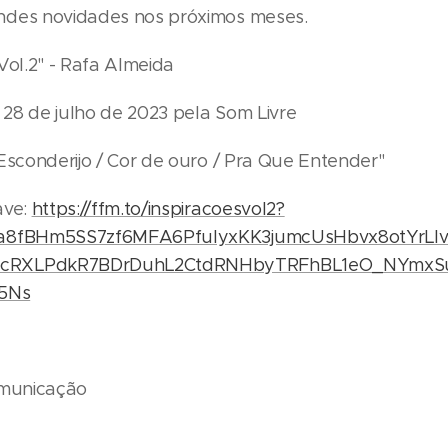
ndes novidades nos próximos meses.
Vol.2" - Rafa Almeida
28 de julho de 2023 pela Som Livre
"Esconderijo / Cor de ouro / Pra Que Entender"
ave:
https://ffm.to/inspiracoesvol2?
aa8fBHm5SS7zf6MFA6PfuIyxKK3jumcUsHbvx8otYrLlv
cRXLPdkR7BDrDuhL2CtdRNHbyTRFhBL1eO_NYmxSu
i5Ns
omunicação