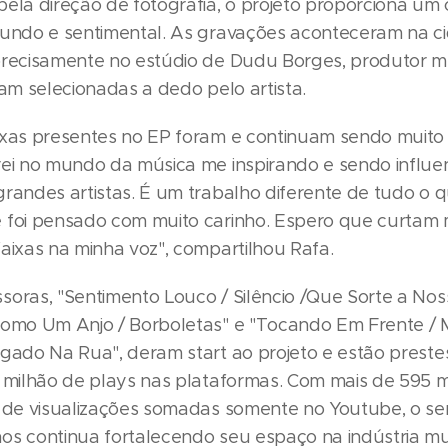
pela direção de fotografia, o projeto proporciona um 
fundo e sentimental. As gravações aconteceram na c
precisamente no estúdio de Dudu Borges, produtor m
ram selecionadas a dedo pelo artista.
ixas presentes no EP foram e continuam sendo muito
rei no mundo da música me inspirando e sendo influe
randes artistas. É um trabalho diferente de tudo o que
 foi pensado com muito carinho. Espero que curtam m
faixas na minha voz", compartilhou Rafa.
soras, "Sentimento Louco / Silêncio /Que Sorte a Nos
Como Um Anjo / Borboletas" e "Tocando Em Frente /
ogado Na Rua", deram start ao projeto e estão preste
1 milhão de plays nas plataformas. Com mais de 595 m
s de visualizações somadas somente no Youtube, o se
os continua fortalecendo seu espaço na indústria mu