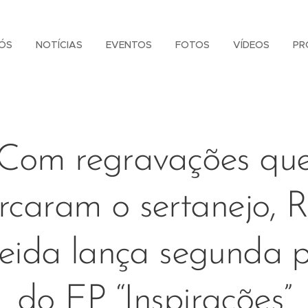
ÓS
NOTÍCIAS
EVENTOS
FOTOS
VÍDEOS
PR
Com regravações qu
caram o sertanejo, 
eida lança segunda p
do EP “Inspirações”