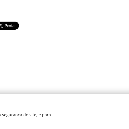
© 2024 JBarretos Eventos.
 segurança do site, e para
Desenvolvido por
Webnode
Cookies