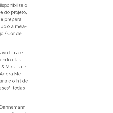
isponibiliza o
e do projeto,
se prepara
udio à meia-
jo / Cor de
tavo Lima e
endo elas:
a & Maraisa e
(Agora Me
ria e o hit de
ases", todas
a Dannemann,