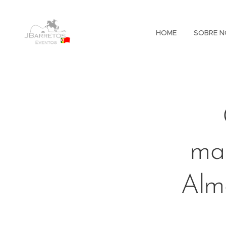
HOME
SOBRE N
mar
Alm