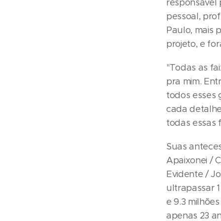
responsável 
pessoal, pro
Paulo, mais 
projeto, e fo
"Todas as fa
pra mim. Ent
todos esses g
cada detalhe
todas essas 
Suas anteces
Apaixonei / 
Evidente / J
ultrapassar 
e 9.3 milhõe
apenas 23 an