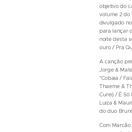
objetivo do c
volume 2 do 
divulgado no
para lançar 
noite desta s
ouro / Pra Q
A canção pri
Jorge & Mate
"Cobaia / Fa
Thaeme & Th
Curei) / É Só
Luiza & Mauri
do duo Brun
Com Marcão A