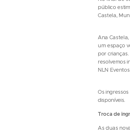
público esti
Castela, Mun
Ana Castela, 
um espaço vo
por crianças
resolvemos i
NLN Eventos e
Os ingressos
disponíveis.
Troca de ing
As duas nova