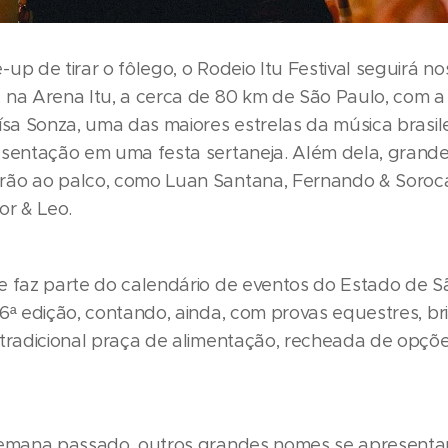
up de tirar o fôlego, o Rodeio Itu Festival seguirá nos
 na Arena Itu, a cerca de 80 km de São Paulo, com 
ísa Sonza, uma das maiores estrelas da música brasile
esentação em uma festa sertaneja. Além dela, grand
rão ao palco, como Luan Santana, Fernando & Soroc
or & Leo.
e faz parte do calendário de eventos do Estado de Sã
16ª edição, contando, ainda, com provas equestres, b
 tradicional praça de alimentação, recheada de opçõ
semana passado, outros grandes nomes se apresent