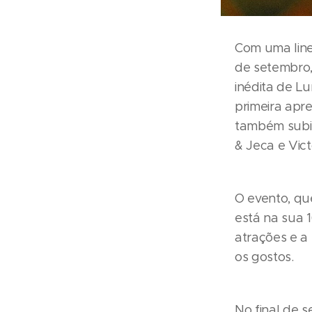
Com uma line-
de setembro,
inédita de Lu
primeira apr
também subi
& Jeca e Vict
O evento, qu
está na sua 
atrações e a
os gostos.
No final de 