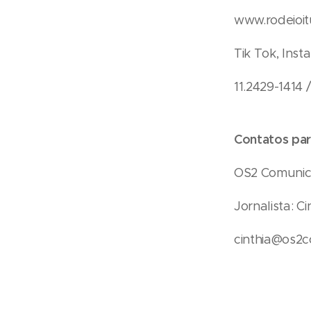
www.rodeioit
Tik Tok, Ins
11.2429-1414
Contatos par
OS2 Comuni
Jornalista: C
cinthia@os2