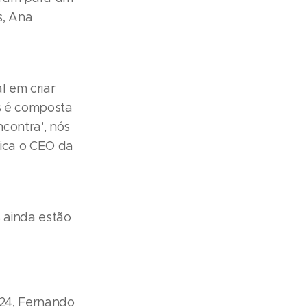
s, Ana
al em criar
ãs é composta
contra', nós
fica o CEO da
 ainda estão
024, Fernando