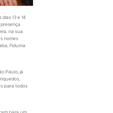
 dias 13 e 14
a presença
ira, na sua
es nomes
aba, Fiduma
o Paulo, já
rinquedos,
es para todos
aram para um