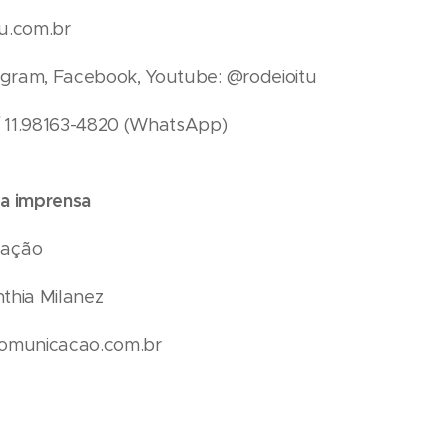
u.com.br
tagram, Facebook, Youtube: @rodeioitu
 / 11.98163-4820 (WhatsApp)
a imprensa
cação
inthia Milanez
comunicacao.com.br