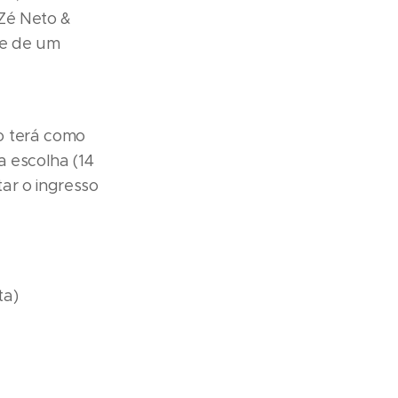
 Zé Neto &
de de um
o terá como
a escolha (14
tar o ingresso
ta)