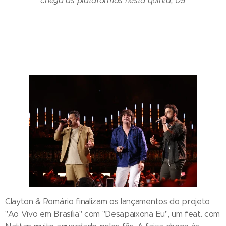
chega às plataformas nesta quinta, 05
Clayton & Romário finalizam os lançamentos do projeto
"Ao Vivo em Brasília" com "Desapaixona Eu", um feat. com