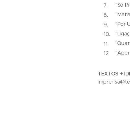
"Só P
"Mari
"Por 
"Liga
"Quart
"Apen
TEXTOS + ID
imprensa@tex