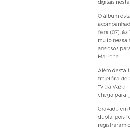
digitais nest
O álbum esta
acompanhado 
feira (07), à
muito nessa 
ansiosos pa
Marrone.
Além desta f
trajetória d
"Vida Vazia",
chega para g
Gravado em U
dupla, pois 
registraram o