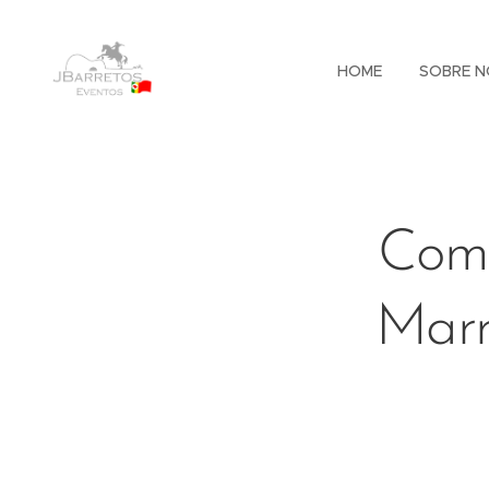
HOME
SOBRE N
Com 
Marr