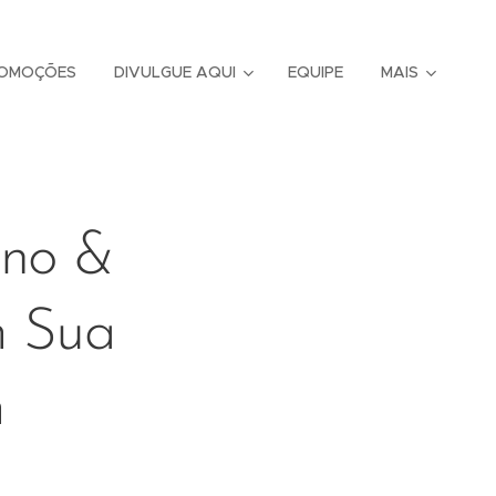
OMOÇÕES
DIVULGUE AQUI
EQUIPE
MAIS
uno &
m Sua
m