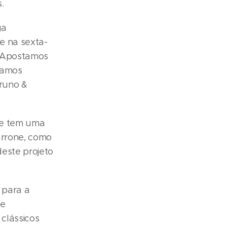
.
ga
e na sexta-
. "Apostamos
tamos
runo &
que tem uma
arrone, como
deste projeto
 para a
ne
 clássicos