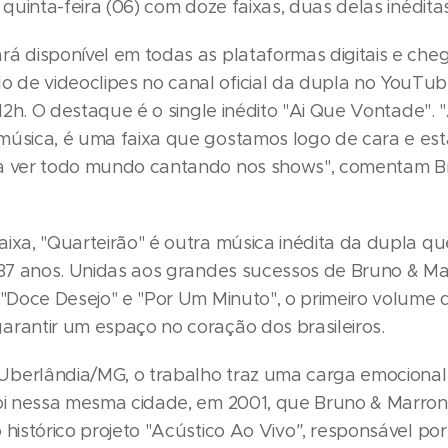
a quinta-feira (06) com doze faixas, duas delas inéditas
rá disponível em todas as plataformas digitais e che
de videoclipes no canal oficial da dupla no YouTub
s 12h. O destaque é o single inédito "Ai Que Vontade"
música, é uma faixa que gostamos logo de cara e es
ra ver todo mundo cantando nos shows", comentam B
aixa, "Quarteirão" é outra música inédita da dupla 
e 37 anos. Unidas aos grandes sucessos de Bruno & M
 "Doce Desejo" e "Por Um Minuto", o primeiro volume 
arantir um espaço no coração dos brasileiros.
berlândia/MG, o trabalho traz uma carga emocional
foi nessa mesma cidade, em 2001, que Bruno & Marro
 histórico projeto "Acústico Ao Vivo
"
, responsável por