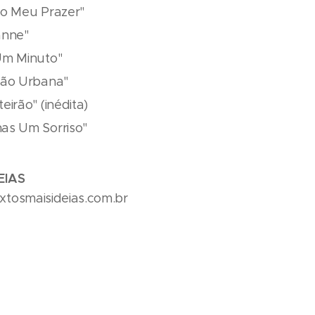
ro Meu Prazer"
anne"
Um Minuto"
ção Urbana"
eirão" (inédita)
as Um Sorriso"
EIAS
tosmaisideias.com.br