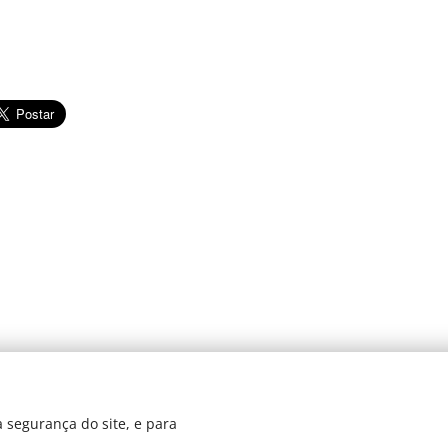
© 2024 JBarretos Eventos.
 segurança do site, e para
Desenvolvido por
Webnode
Cookies