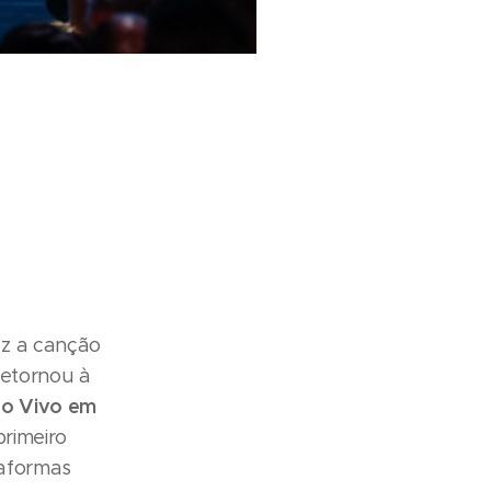
ez a canção
retornou à
Ao Vivo em
primeiro
taformas