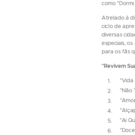
como "Dormi 
Atrelado à d
ciclo de apre
diversas cid
especiais, o
para os fãs 
"Revivem Sua 
"Vida
"Não 
"Amor
"Alça
"Ai Qu
"Doce