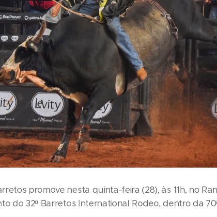
retos promove nesta quinta-feira (28), às 11h, no R
to do 32º Barretos International Rodeo, dentro da 70