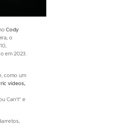
Cody
ano
ira, o
10,
do em 2023.
be, como um
yric vídeos,
ou Can't" e
arretos,