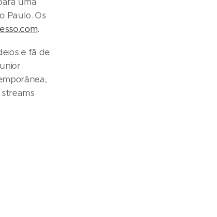
 para uma
ão Paulo. Os
cesso.com
.
eios e fã de
unior
temporânea,
e streams