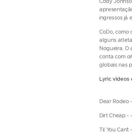
Cody Johnson
apresentação
ingressos já
CoDo, como c
alguns atlet
Nogueira. O 
conta com oi
globais nas 
Lyric videos 
Dear Rodeo -
Dirt Cheap - 
Til You Can´t 