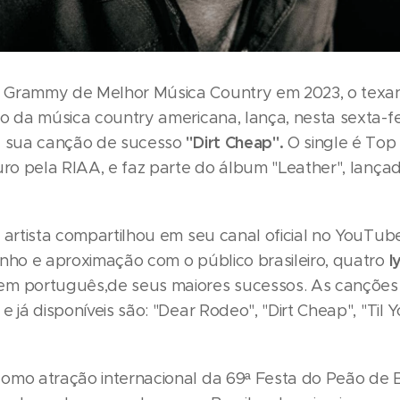
 Grammy de Melhor Música Country em 2023, o tex
tro da música country americana, lança, nesta sexta-fe
"Dirt Cheap".
e sua canção de sucesso
O single é Top 
ouro pela RIAA, e faz parte do álbum "Leather", lança
o artista compartilhou em seu canal oficial no YouTu
l
inho e aproximação com o público brasileiro, quatro
em português,de seus maiores sucessos. As canções
e já disponíveis são: "Dear Rodeo", "Dirt Cheap", "Til Y
omo atração internacional da 69ª Festa do Peão de B