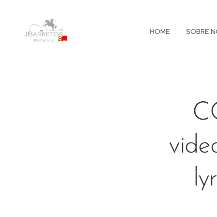
HOME
SOBRE N
C
vide
ly