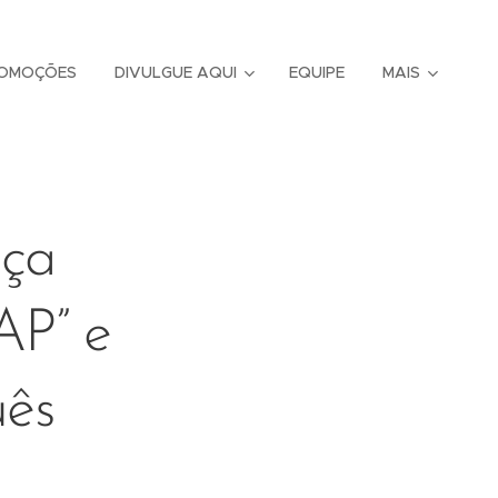
OMOÇÕES
DIVULGUE AQUI
EQUIPE
MAIS
ça
AP” e
uês