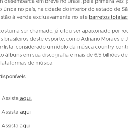
 desembarca em breve no Brasil, pela primeira vez,
 única no país, na cidade do interior do estado de S
 estão à venda exclusivamente no site
barretos.totala
ostuma ser chamado, já citou ser apaixonado por rod
as brasileiros deste esporte, como Adriano Moraes e J
artista, considerado um ídolo da música country con
to álbuns em sua discografia e mais de 6,5 bilhões d
plataformas de música.
disponíveis
:
 Assista
aqui.
- Assista
aqui
- Assista
aqui