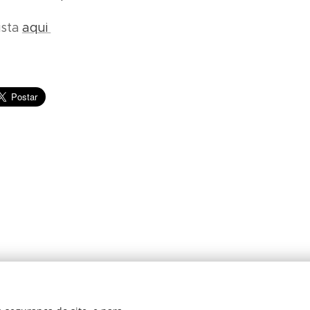
ista
aqui
© 2024 JBarretos Eventos.