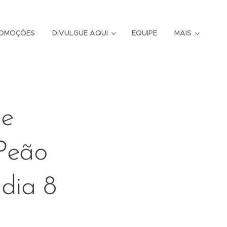
OMOÇÕES
DIVULGUE AQUI
EQUIPE
MAIS
se
Peão
dia 8