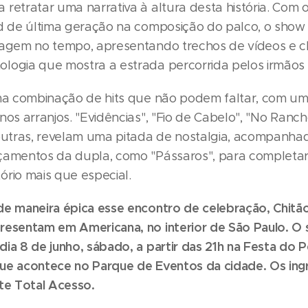
 retratar uma narrativa à altura desta história. Com 
ed de última geração na composição do palco, o show
iagem no tempo, apresentando trechos de vídeos e cl
logia que mostra a estrada percorrida pelos irmãos 
uma combinação de hits que não podem faltar, com u
nos arranjos. "Evidências", "Fio de Cabelo", "No Ranc
 outras, revelam uma pitada de nostalgia, acompanha
çamentos da dupla, como "Pássaros", para completar
ório mais que especial.
de maneira épica esse encontro de celebração, Chitã
resentam em Americana, no interior de São Paulo. O
dia 8 de junho, sábado, a partir das 21h na Festa do 
ue acontece no Parque de Eventos da cidade. Os ing
ite Total Acesso.