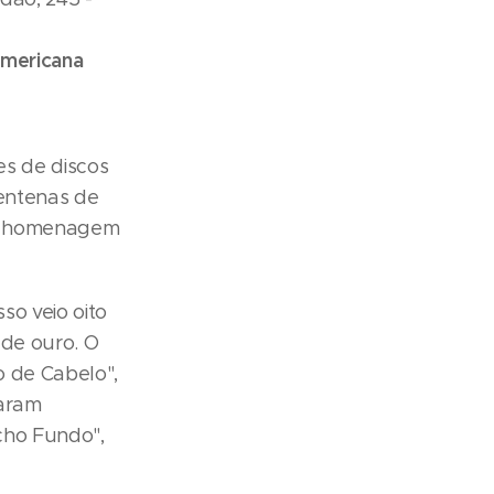
americana
es de discos
centenas de
uma homenagem
so veio oito
 de ouro. O
o de Cabelo",
iaram
cho Fundo",