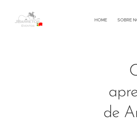
HOME
SOBRE N
C
apr
de A