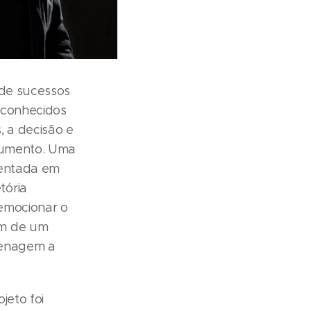
 de sucessos
s conhecidos
, a decisão e
trumento. Uma
sentada em
tória
emocionar o
ém de um
menagem a
jeto foi