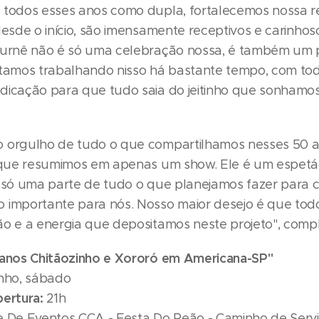
 todos esses anos como dupla, fortalecemos nossa 
desde o início, são imensamente receptivos e carinho
turnê não é só uma celebração nossa, é também um 
stamos trabalhando nisso há bastante tempo, com to
dicação para que tudo saia do jeitinho que sonhamos
 orgulho de tudo o que compartilhamos nesses 50 an
r que resumimos em apenas um show. Ele é um espet
é só uma parte de tudo o que planejamos fazer para
 importante para nós. Nosso maior desejo é que tod
ão e a energia que depositamos neste projeto", comp
 anos Chitãozinho e Xororó em Americana-SP"
nho, sábado
bertura:
21h
e De Eventos CCA - Festa Do Peão - Caminho de Servi