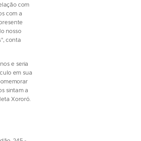
relação com
sos com a
presente
do nosso
", conta
os e seria
áculo em sua
 comemorar
os sintam a
leta Xororó.
dão, 245 -