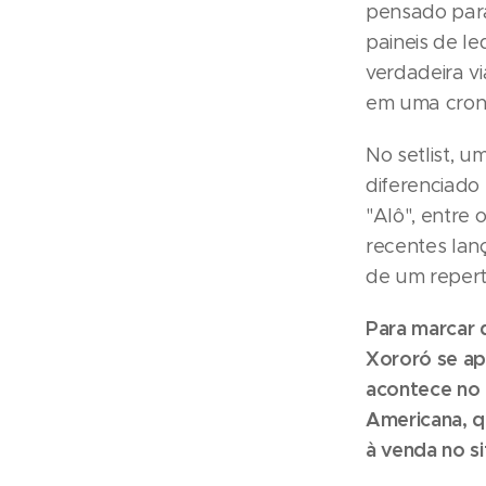
pensado para
paineis de l
verdadeira v
em uma crono
No setlist, 
diferenciado 
"Alô", entre
recentes lan
de um repert
Para marcar 
Xororó se ap
acontece no 
Americana, q
à venda no s