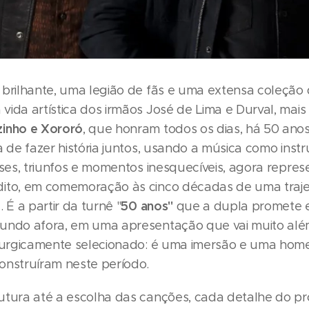
 brilhante, uma legião de fãs e uma extensa coleção
vida artística dos irmãos José de Lima e Durval, mai
zinho e Xororó
, que honram todos os dias, há 50 anos
ia de fazer história juntos, usando a música como ins
fases, triunfos e momentos inesquecíveis, agora repre
ito, em comemoração às cinco décadas de uma traje
50 anos"
. É a partir da turnê "
que a dupla promete 
undo afora, em uma apresentação que vai muito al
irurgicamente selecionado: é uma imersão e uma ho
onstruíram neste período.
utura até a escolha das canções, cada detalhe do pro