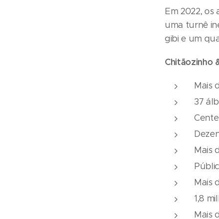
Em 2022, os 
uma turnê iné
gibi e um qua
Chitãozinho
Mais 
37 álb
Cente
Dezen
Mais 
Públi
Mais 
1,8 m
Mais 