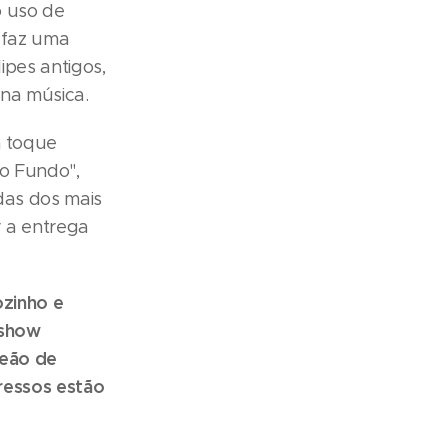
o uso de
 faz uma
ipes antigos,
na música.
m toque
ho Fundo",
das dos mais
 a entrega
ozinho e
 show
Peão de
ressos estão