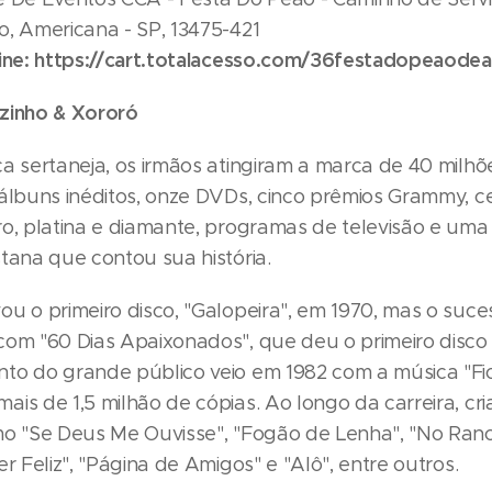
o, Americana - SP, 13475-421
ine:
https://cart.totalacesso.com/36festadopeaode
zinho & Xororó
a sertaneja, os irmãos atingiram a marca de 40 milhõ
 álbuns inéditos, onze DVDs, cinco prêmios Grammy, 
ro, platina e diamante, programas de televisão e 
tana que contou sua história.
u o primeiro disco, "Galopeira", em 1970, mas o suces
com "60 Dias Apaixonados", que deu o primeiro disco
to do grande público veio em 1982 com a música "Fi
is de 1,5 milhão de cópias. Ao longo da carreira, cr
mo "Se Deus Me Ouvisse", "Fogão de Lenha", "No Ran
er Feliz", "Página de Amigos" e "Alô", entre outros.