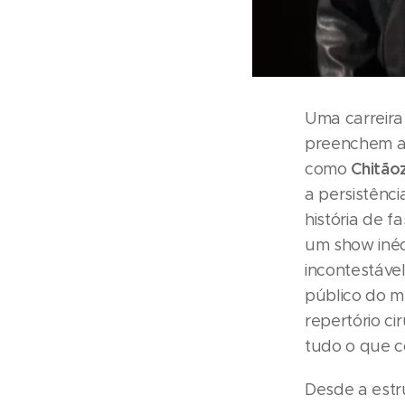
Uma carreira
preenchem a 
Chitão
como
a persistênc
história de 
um show inéd
incontestável
público do m
repertório c
tudo o que c
Desde a estr