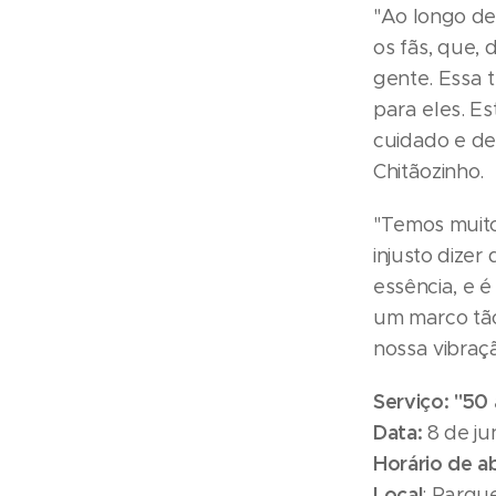
"Ao longo de
os fãs, que, 
gente. Essa 
para eles. E
cuidado e de
Chitãozinho.
"Temos muito
injusto dize
essência, e 
um marco tão
nossa vibraç
Serviço: "50
Data:
8 de ju
Horário de a
Local
: Parqu