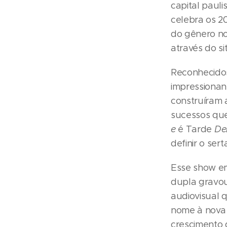
capital pauli
celebra os 2
do gênero no 
através do si
Reconhecidos
impressionan
construíram 
sucessos qu
e
é Tarde
De
definir o se
Esse show em
dupla gravou
audiovisual 
nome à nova 
crescimento 