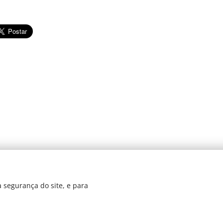
© 2024 JBarretos Eventos.
 segurança do site, e para
Desenvolvido por
Webnode
Cookies