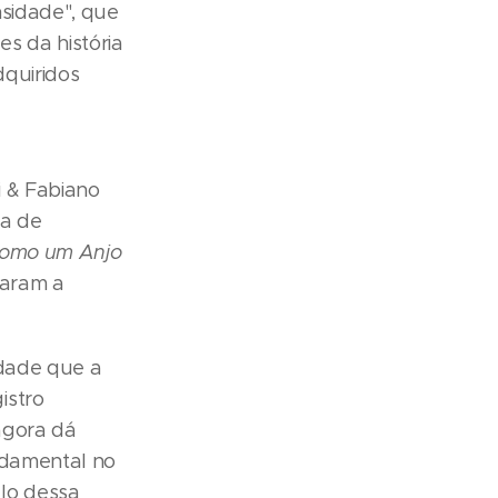
nsidade", que
s da história
dquiridos
i & Fabiano
ta de
omo um Anjo
daram a
idade que a
istro
agora dá
ndamental no
lo dessa