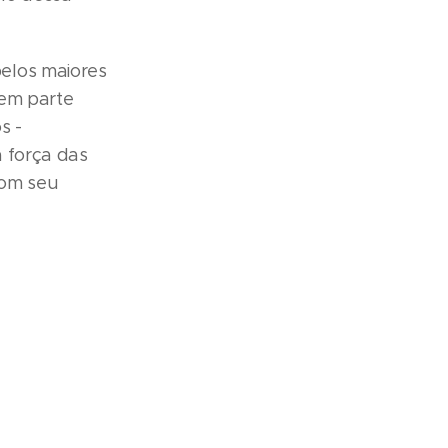
elos maiores
zem parte
s -
 força das
com seu