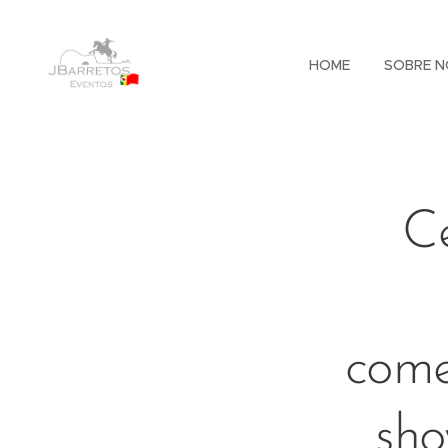
HOME
SOBRE N
C
come
sho