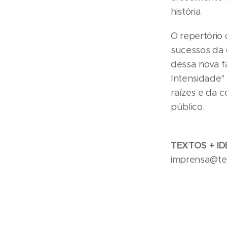
história.
O repertório
sucessos da 
dessa nova f
Intensidade"
raízes e da 
público.
TEXTOS + ID
imprensa@tex