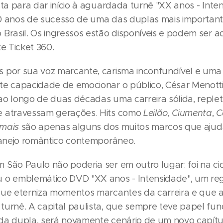
sta para dar início à aguardada turnê "XX anos - Inte
0 anos de sucesso de uma das duplas mais importante
Brasil. Os ingressos estão disponíveis e podem ser a
te Ticket 360.
 por sua voz marcante, carisma inconfundível e uma
te capacidade de emocionar o público, César Menott
ao longo de duas décadas uma carreira sólida, reple
e atravessam gerações. Hits como
Leilão
,
Ciumenta
,
C
mais
são apenas alguns dos muitos marcos que aju
rtanejo romântico contemporâneo.
 São Paulo não poderia ser em outro lugar: foi na c
 o emblemático DVD "XX anos - Intensidade", um reg
que eterniza momentos marcantes da carreira e que 
turnê. A capital paulista, que sempre teve papel fu
da dupla, será novamente cenário de um novo capítu