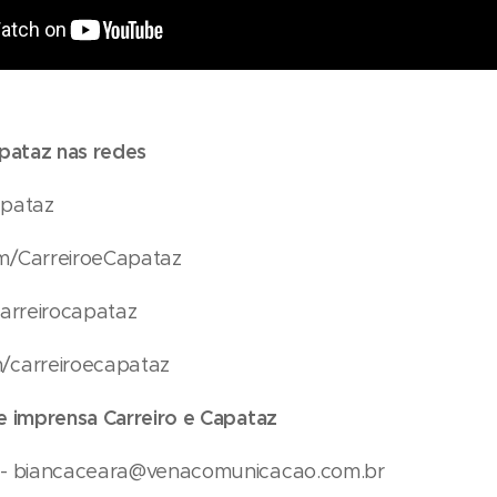
apataz nas redes
apataz
m/CarreiroeCapataz
carreirocapataz
/carreiroecapataz
e imprensa Carreiro e Capataz
á- biancaceara@venacomunicacao.com.br