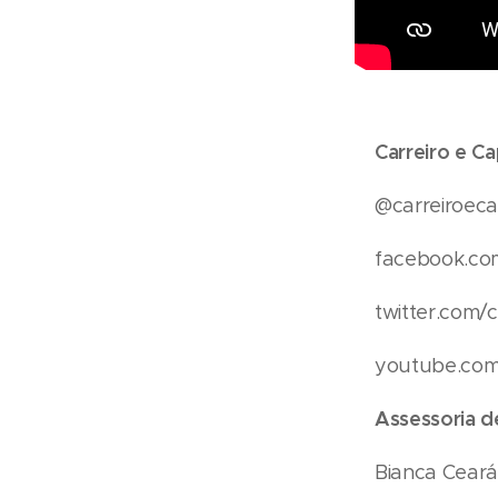
Carreiro e C
@carreiroec
facebook.co
twitter.com/
youtube.com
Assessoria d
Bianca Cear