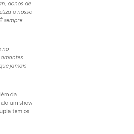
an, donos de
tetiza o nosso
 É sempre
o no
s amantes
 que jamais
Além da
vando um show
dupla tem os