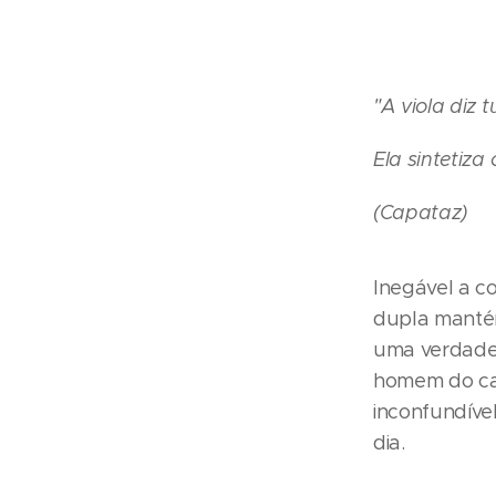
"A viola diz 
Ela sintetiza
(Capataz)
Inegável a co
dupla mantém
uma verdadei
homem do cam
inconfundíve
dia.