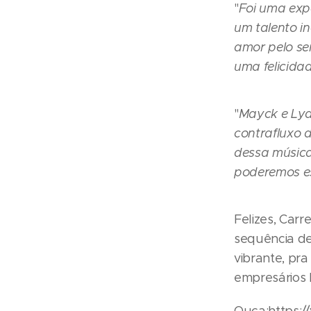
"
Foi uma exp
um talento in
amor pelo se
uma felicida
"
Mayck e Lya
contrafluxo 
dessa música 
poderemos e
Felizes, Car
sequência de
vibrante, pra
empresários 
Ouça:https:/