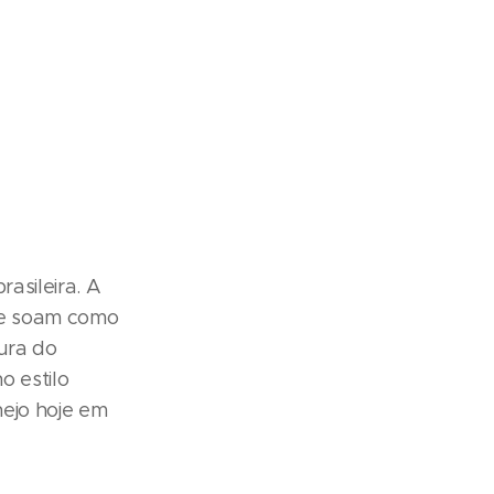
asileira. A
ue soam como
ura do
o estilo
ejo hoje em