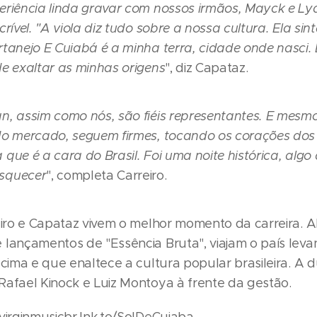
eriência linda gravar com nossos irmãos, Mayck e Ly
crível. "A viola diz tudo sobre a nossa cultura. Ela sin
rtanejo E Cuiabá é a minha terra, cidade onde nasci.
de exaltar as minhas origens
", diz Capataz.
n, assim como nós, são fiéis representantes. E mesm
do mercado, seguem firmes, tocando os corações do
que é a cara do Brasil. Foi uma noite histórica, algo
squecer
", completa Carreiro.
reiro e Capataz vivem o melhor momento da carreira. 
 lançamentos de "Essência Bruta", viajam o país le
 cima e que enaltece a cultura popular brasileira. A 
Rafael Kinock e Luiz Montoya à frente da gestão.
/virginmusicbr.lnk.to/SolDeCuiaba