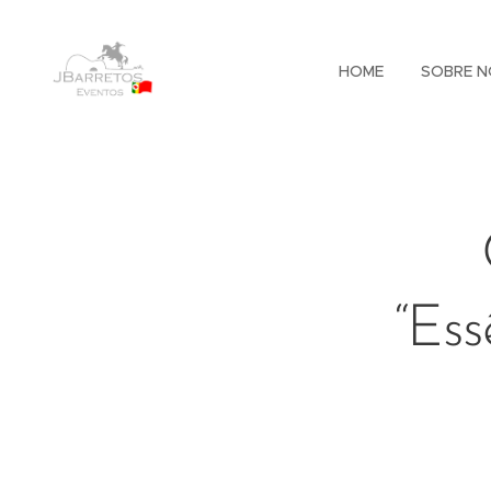
HOME
SOBRE N
“Ess