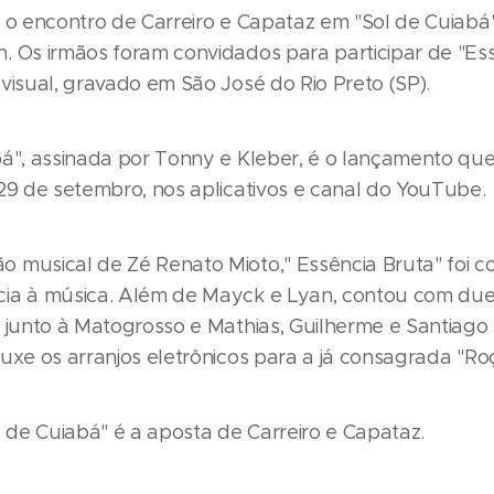
é o encontro de Carreiro e Capataz em "Sol de Cuiabá
. Os irmãos foram convidados para participar de "Ess
ovisual, gravado em São José do Rio Preto (SP).
bá", assinada por Tonny e Kleber, é o lançamento qu
 29 de setembro, nos aplicativos e canal do YouTube.
 musical de Zé Renato Mioto," Essência Bruta" foi c
ia à música. Além de Mayck e Lyan, contou com du
s junto à Matogrosso e Mathias, Guilherme e Santiago
uxe os arranjos eletrônicos para a já consagrada "Ro
l de Cuiabá" é a aposta de Carreiro e Capataz.