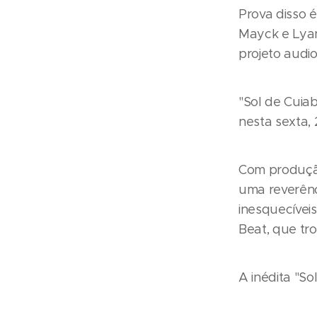
Prova disso 
Mayck e Lyan
projeto audi
"Sol de Cuia
nesta sexta,
Com produção
uma reverênc
inesquecívei
Beat, que tro
A inédita "So