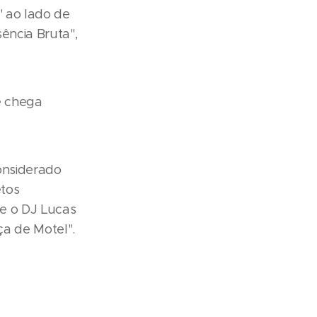
" ao lado de
ência Bruta",
e chega
onsiderado
etos
 e o DJ Lucas
ça de Motel".