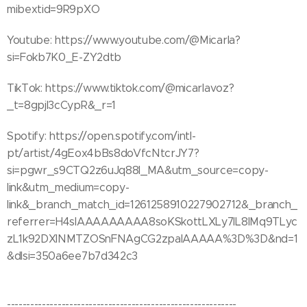
mibextid=9R9pXO
Youtube: https://www.youtube.com/@Micarla?
si=Fokb7K0_E-ZY2dtb
TikTok: https://www.tiktok.com/@micarlavoz?
_t=8gpjI3cCypR&_r=1
Spotify: https://open.spotify.com/intl-
pt/artist/4gEox4bBs8doVfcNtcrJY7?
si=pgwr_s9CTQ2z6uJq88I_MA&utm_source=copy-
link&utm_medium=copy-
link&_branch_match_id=1261258910227902712&_branch_
referrer=H4sIAAAAAAAAA8soKSkottLXLy7IL8lMq9TLyc
zL1k92DXINMTZOSnFNAgCG2zpaIAAAAA%3D%3D&nd=1
&dlsi=350a6ee7b7d342c3
-----------------------------------------------------------