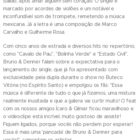
bailão, após amar alguém sem coração. O single é
marcado por acordes de violões e um notável e
inconfundível som de trompete, remetendo a música
mexicana. Já a letra é uma composição de Marco
Carvalho e Guilherme Rosa.
Com cinco anos de estrada e diversos hits no repertório,
como "Cavalo de Pau", "Bolinha Verde" e "Estado Civil",
Bruno & Denner falam sobre a expectativa para o
lançamento do single, que já foi apresentado com
exclusividade pela dupla durante o show no Buteco
Vitória (no Espírito Santo) e empolgou os fãs: "Essa
música é diferente de tudo o que já fizemos, uma mistura
realmente inusitada e que a galera vai curtir muito! O feat
com os nossos amigos Ícaro & Gilmar ficou maravilhoso e
o videoclipe está incrível, muito gostoso de assistir!
Fiquem ligados, porque vocês não perdem por esperar!
Essa é mais uma 'pancada' de Bruno & Denner para
vocês!", comentam os artistas.