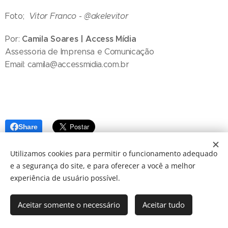
Foto;
Vitor Franco - @akelevitor
Camila Soares | Access Mídia
Por:
Assessoria de Imprensa e Comunicação
Email: camila@accessmidia.com.br
Share
Utilizamos cookies para permitir o funcionamento adequado
e a segurança do site, e para oferecer a você a melhor
experiência de usuário possível.
Aceitar somente o necessário
Aceitar tudo
© 2024 JBarretos Eventos.
Desenvolvido por
Webnode
Cookies