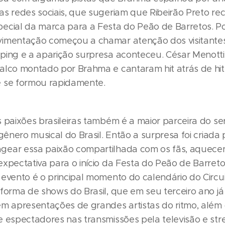
as redes sociais, que sugeriam que Ribeirão Preto re
ecial da marca para a Festa do Peão de Barretos. Po
imentação começou a chamar atenção dos visitante
ping e a aparição surpresa aconteceu. César Menotti
alco montado por Brahma e cantaram hit atrás de hi
 se formou rapidamente.
 paixões brasileiras também é a maior parceira do se
 gênero musical do Brasil. Então a surpresa foi criad
ear essa paixão compartilhada com os fãs, aquece
xpectativa para o início da Festa do Peão de Barretos
 evento é o principal momento do calendário do Circui
aforma de shows do Brasil, que em seu terceiro ano já
em apresentações de grandes artistas do ritmo, além
e espectadores nas transmissões pela televisão e str