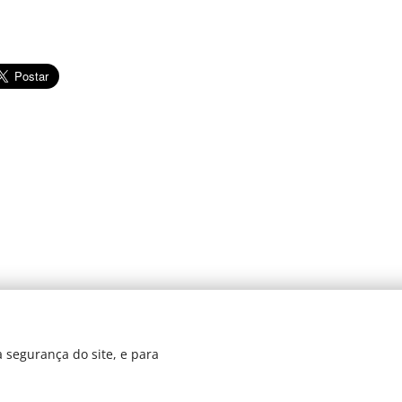
© 2024 JBarretos Eventos.
 segurança do site, e para
Desenvolvido por
Webnode
Cookies