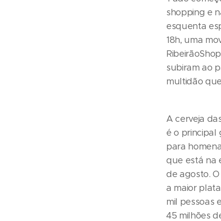
shopping e n
esquenta esp
18h, uma mov
RibeirãoShop
subiram ao p
multidão que
A cerveja das
é o principal
para homenag
que está na e
de agosto. O
a maior plat
mil pessoas 
45 milhões d