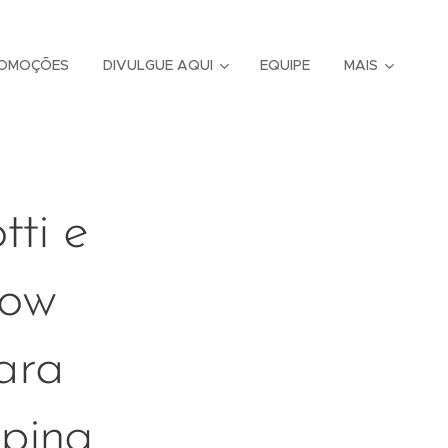
OMOÇÕES
DIVULGUE AQUI
EQUIPE
MAIS
ti e
how
ara
pping