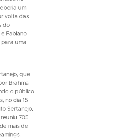
ceberia um
r volta das
s do
 e Fabiano
t para uma
rtanejo, que
a por Brahma
ndo o público
, no dia 15
to Sertanejo,
 reuniu 705
 de mais de
eamings.