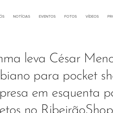
ÓS
NOTÍCIAS
EVENTOS
FOTOS
VÍDEOS
PR
hma leva César Menot
biano para pocket s
rpresa em esquenta p
etos no RibeirãoSho