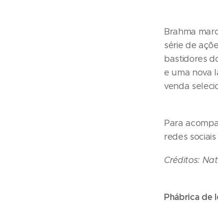
Brahma marc
série de açõ
bastidores d
e uma nova l
venda seleci
Para acompan
redes sociais
Créditos: Nat
Phábrica de 