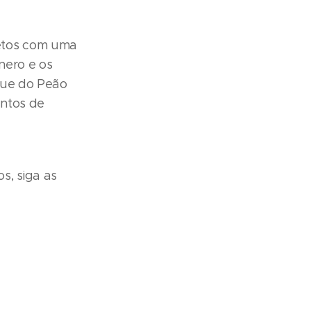
etos com uma
nero e os
que do Peão
ontos de
s, siga as