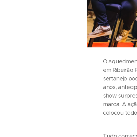
O aqueciment
em Ribeirão 
sertanejo po
anos, anteci
show surpres
marca. A ação
colocou todo
Tudo começo