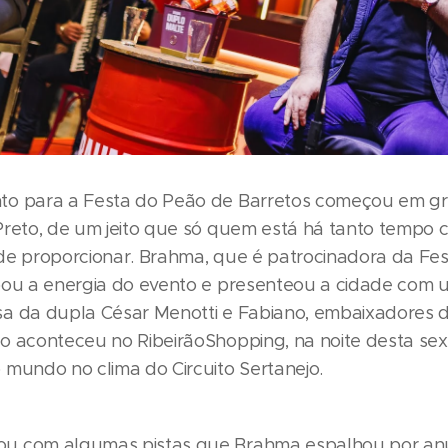
o para a Festa do Peão de Barretos começou em gr
Preto, de um jeito que só quem está há tanto tempo 
de proporcionar. Brahma, que é patrocinadora da Fes
pou a energia do evento e presenteou a cidade com
a da dupla César Menotti e Fabiano, embaixadores d
 aconteceu no RibeirãoShopping, na noite desta sexta
 mundo no clima do Circuito Sertanejo.
u com algumas pistas que Brahma espalhou por an