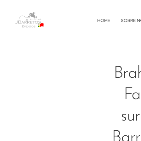
HOME
SOBRE N
Bra
Fa
su
Barr