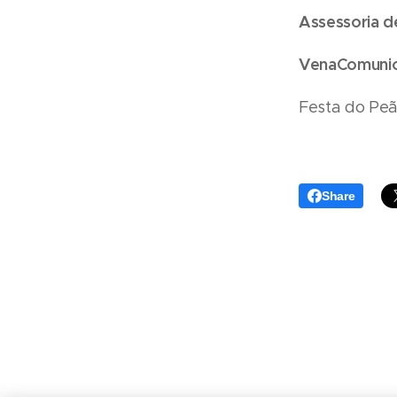
Assessoria d
VenaComuni
Festa do Pe
Share