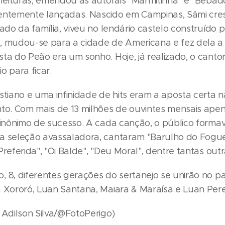
releituras, emendou as autorais "Marmitinha" e "Bêba
entemente lançadas. Nascido em Campinas, Sâmi cr
lado da família, viveu no lendário castelo construído p
, mudou-se para a cidade de Americana e fez dela a 
sta do Peão era um sonho. Hoje, já realizado, o cant
o para ficar.
stiano e uma infinidade de hits eram a aposta certa n
nto. Com mais de 13 milhões de ouvintes mensais ape
 sinônimo de sucesso. A cada canção, o público form
a seleção avassaladora, cantaram "Barulho do Fogue
Preferida", "Oi Balde", "Deu Moral", dentre tantas outr
, 8, diferentes gerações do sertanejo se unirão no pa
& Xororó, Luan Santana, Maiara & Maraísa e Luan Pere
a Adilson Silva/@FotoPerigo)