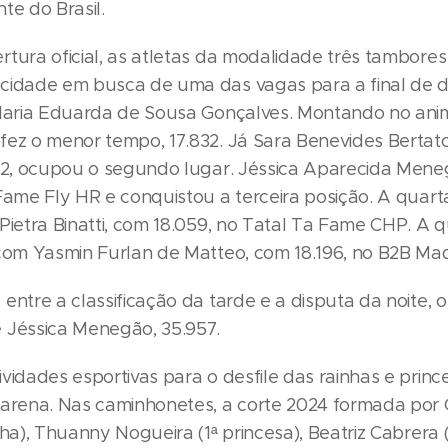
te do Brasil.
rtura oficial, as atletas da modalidade três tambor
cidade em busca de uma das vagas para a final de 
 Maria Eduarda de Sousa Gonçalves. Montando no ani
fez o menor tempo, 17.832. Já Sara Benevides Bertato
922, ocupou o segundo lugar. Jéssica Aparecida Men
 Fame Fly HR e conquistou a terceira posição. A quar
Pietra Binatti, com 18.059, no Tatal Ta Fame CHP. A q
 com Yasmin Furlan de Matteo, com 18.196, no B2B Mad
entre a classificação da tarde e a disputa da noite, 
 Jéssica Menegão, 35.957.
vidades esportivas para o desfile das rainhas e prin
 arena. Nas caminhonetes, a corte 2024 formada por 
nha), Thuanny Nogueira (1ª princesa), Beatriz Cabrera (