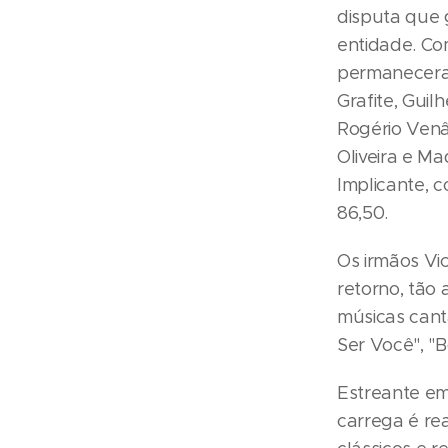
disputa que g
entidade. Co
permaneceram
Grafite, Guil
Rogério Venâ
Oliveira e Ma
Implicante, 
86,50.
Os irmãos Vic
retorno, tão
músicas cant
Ser Você", "B
Estreante em
carrega é re