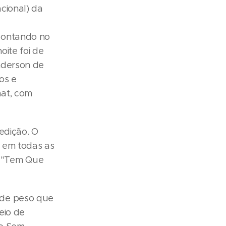
cional) da
Montando no
oite foi de
nderson de
os e
hat, com
edição. O
r em todas as
s "Tem Que
 de peso que
eio de