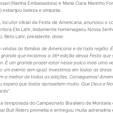
issari (Rainha Embaixadora) e Maria Clara Marinho Fo
) esbanjou beleza e simpatia.
, locutor oficial da Festa de Americana, anunciou o 
antora Elis Lahr, lindamente homenageou Nossa Senh
 Beto Lahr, presidente, disse:
-vindas às famílias de Americana e de toda região.
 grande que iniciamos a 36ª edição dessa Festa que s
m. É um grande prazer estar nesse palco mais uma ve
 um evento sem igual. Investimos em todas as áreas
em a melhor de todas as edições. Conseguimos! Amer
eu espero que todos aproveitem muito. Que Deus e N
ocês
".
a temporada do Campeonato Brasileiro de Montaria
nal Bull Riders prometia e entregou muita adrenalin