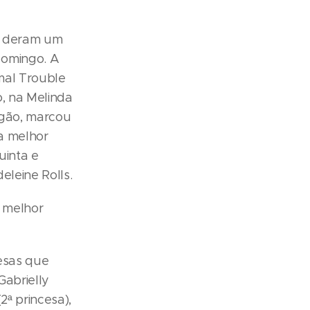
es deram um
domingo. A
mal Trouble
, na Melinda
egão, marcou
ta melhor
uinta e
eleine Rolls.
o melhor
cesas que
Gabrielly
2ª princesa),