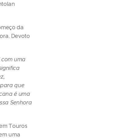
ntolan
começo da
ora. Devoto
 É com uma
ignifica
z,
 para que
icana é uma
ossa Senhora
 em Touros
a em uma