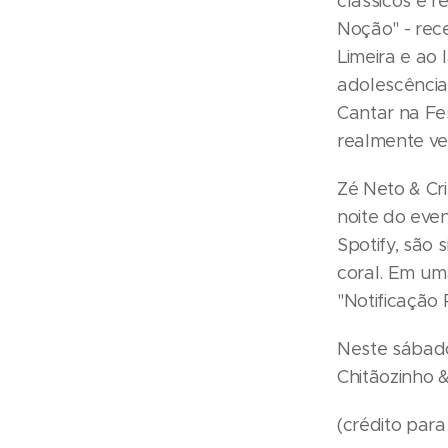
clássicos e 
Noção" - rec
Limeira e ao 
adolescência
Cantar na Fe
realmente vei
Zé Neto & Cri
noite do eve
Spotify, são
coral. Em um
"Notificação 
Neste sábado
Chitãozinho 
(crédito par