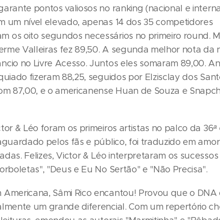
arante pontos valiosos no ranking (nacional e interna
m um nível elevado, apenas 14 dos 35 competidores
 os oito segundos necessários no primeiro round. 
herme Valleiras fez 89,50. A segunda melhor nota da n
ncio no Livre Acesso. Juntos eles somaram 89,00. A
quiado fizeram 88,25, seguidos por Elzisclay dos Sant
com 87,00, e o americanense Huan de Souza e Snapc
tor & Léo foram os primeiros artistas no palco da 36
ª
 aguardado pelos fãs e público, foi traduzido em amo
adas. Felizes, Victor & Léo interpretaram os sucesso
orboletas", "Deus e Eu No Sertão" e "Não Precisa".
 Americana, Sâmi Rico encantou! Provou que o DNA
almente um grande diferencial. Com um repertório ch