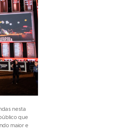
ndas nesta
público que
undo maior e