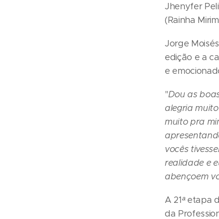
Jhenyfer Pel
(Rainha Mirim
Jorge Moisés
edição e a c
e emocionado,
"
Dou as boas
alegria muito
muito pra mi
apresentando
vocês tivess
realidade e 
abençoem v
A 21
ª
etapa d
da Professio