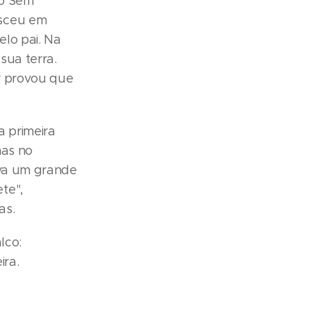
do Sem
esceu em
elo pai. Na
sua terra.
or provou que
a primeira
nas no
ava um grande
te",
as.
lco:
ira.