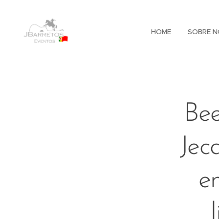
HOME
SOBRE N
Bee
Jec
e