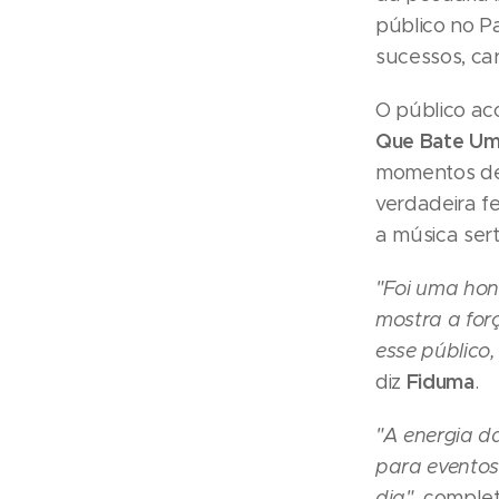
público no P
sucessos, car
O público a
Que Bate Um
momentos de
verdadeira f
a música ser
"Foi uma hon
mostra a for
esse público
Fiduma
diz
.
"A energia da
para eventos 
dia",
comple