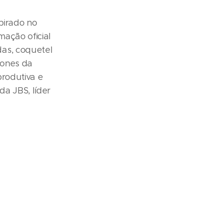
pirado no
mação oficial
das, coquetel
cones da
produtiva e
da JBS, líder