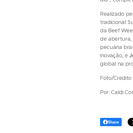
Realizado pe
tradicional S
da Beef Week
de abertura,
pecuária bras
J
inovação, e
global na pr
Foto/Credito 
Por: Caldi C
Share