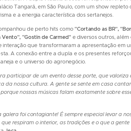
alácio Tangará, em São Paulo, com um show repleto 
isma e a energia característica dos sertanejos.
"Cortando as BR", "Bora
companhou de perto hits como
 Vento", "Gostin de Carmed"
e diversos outros, além
 interação que transformaram a apresentação em 
esta. A conexão entre a dupla e os presentes reforço
taneja e o universo do agronegócio.
ra participar de um evento desse porte, que valoriza 
ça da nossa cultura. A gente se sente em casa cant
, porque nossas músicas falam exatamente sobre esse
 galera foi contagiante! É sempre especial levar a n
que respiram o interior, as tradições e o que a gente 
Jeca
ta
.