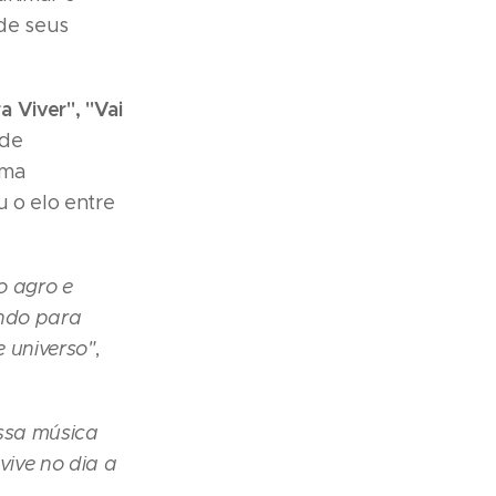
de seus
 Viver", "Vai
 de
uma
u o elo entre
o agro e
ando para
 universo"
,
ossa música
vive no dia a