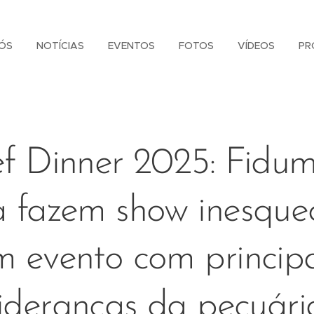
ÓS
NOTÍCIAS
EVENTOS
FOTOS
VÍDEOS
PR
f Dinner 2025: Fidu
a fazem show inesquec
m evento com principa
lideranças da pecuári