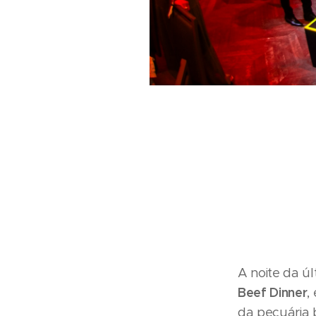
A noite da úl
Beef Dinner
,
da pecuária b