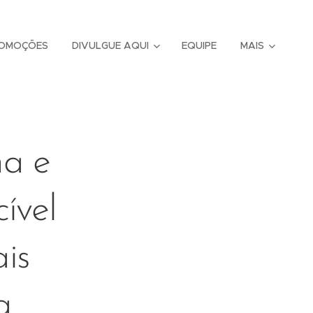
OMOÇÕES
DIVULGUE AQUI
EQUIPE
MAIS
ma e
ível
is
a