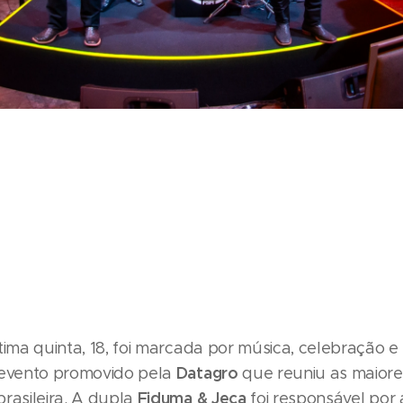
tima quinta, 18, foi marcada por música, celebração e
Datagro
 evento promovido pela
que reuniu as maiore
Fiduma & Jeca
rasileira. A dupla
foi responsável por 