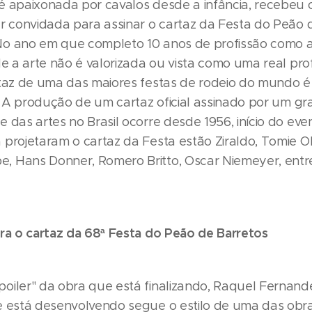
é apaixonada por cavalos desde a infância, recebeu 
er convidada para assinar o cartaz da Festa do Peão 
o ano em que completo 10 anos de profissão como ar
de a arte não é valorizada ou vista como uma real prof
rtaz de uma das maiores festas de rodeio do mundo é
e. A produção de um cartaz oficial assinado por um g
 das artes no Brasil ocorre desde 1956, início do eve
 projetaram o cartaz da Festa estão Ziraldo, Tomie O
 Hans Donner, Romero Britto, Oscar Niemeyer, entr
ara o cartaz da 68ª Festa do Peão de Barretos
oiler" da obra que está finalizando, Raquel Fernan
e está desenvolvendo segue o estilo de uma das obr