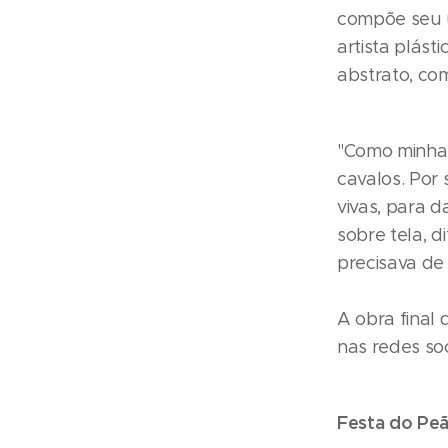
compõe seu úl
artista plást
abstrato, com
"Como minha 
cavalos. Por
vivas, para d
sobre tela, d
precisava de
A obra final
nas redes so
Festa do Pe