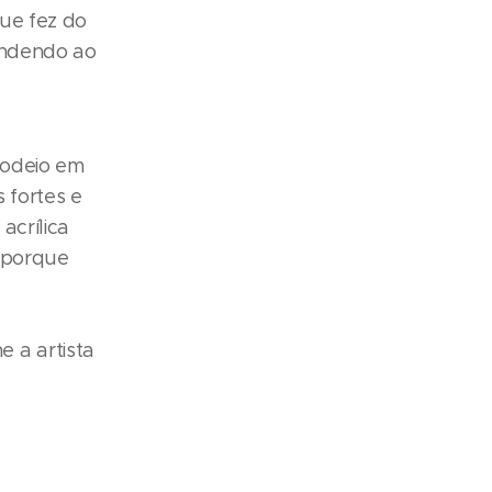
que fez do
tendendo ao
rodeio em
 fortes e
acrílica
, porque
 a artista