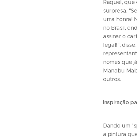
Raquel, que 
surpresa. "S
uma honra! N
no Brasil, on
assinar o ca
legal!", diss
representante
nomes que já
Manabu Mabe,
outros.
Inspiração p
Dando um "sp
a pintura qu