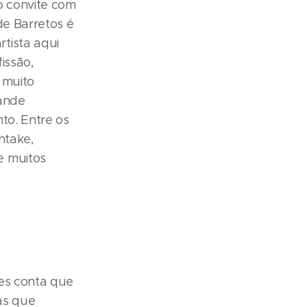
o convite com
de Barretos é
tista aqui
issão,
 muito
rande
nto. Entre os
htake,
e muitos
des conta que
as que