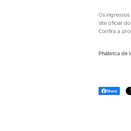
Os ingressos
site oficial 
Confira a pr
Phábrica de 
Share