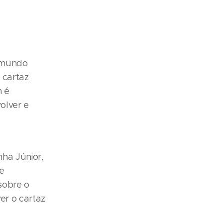
o mundo
 cartaz
m é
olver e
ha Júnior,
de
sobre o
er o cartaz