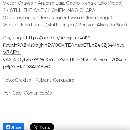
Victor Chaves / Antonio Luiz, Cecilio Nena e Lalo Prado)
4 - STILL THE ONE / HOMEM NÃO CHORA
(Compositores: Eilleen Regina Twain (Eilleen Lange),
Robert John Lange (Mutt Lange) / Ronivon Alves da Silva)
Ouça aqui:
https://orcd.co/AraguaiaVol1?
fbclid=PAZXh0bgNhZW0CMTEAAabETLxZjeCZj3eMouq
VI7AFm-
yAXRdOyty5zW19cXVnJnZvELtKLBNbCCA_aem_20SxD
pBjjYqHKPD8AtXBwQ
Foto; Credito - Rubens Cerqueira
Por: Caldi Comunicação
Share