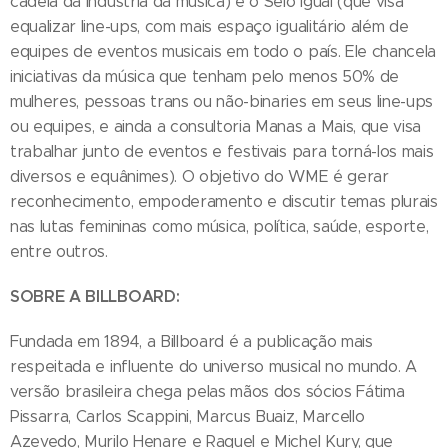
cadeia da indústria da música) e o Selo Igual (que visa
equalizar line-ups, com mais espaço igualitário além de
equipes de eventos musicais em todo o país. Ele chancela
iniciativas da música que tenham pelo menos 50% de
mulheres, pessoas trans ou não-binaries em seus line-ups
ou equipes, e ainda a consultoria Manas a Mais, que visa
trabalhar junto de eventos e festivais para torná-los mais
diversos e equânimes). O objetivo do WME é gerar
reconhecimento, empoderamento e discutir temas plurais
nas lutas femininas como música, política, saúde, esporte,
entre outros.
SOBRE A BILLBOARD:
Fundada em 1894, a Billboard é a publicação mais
respeitada e influente do universo musical no mundo. A
versão brasileira chega pelas mãos dos sócios Fátima
Pissarra, Carlos Scappini, Marcus Buaiz, Marcello
Azevedo, Murilo Henare e Raquel e Michel Kury, que