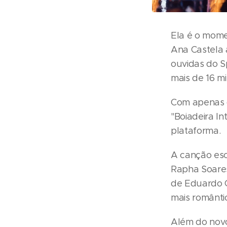
Ela é o mome
Ana Castela 
ouvidas do S
mais de 16 m
Com apenas d
"Boiadeira I
plataforma.
A canção escr
Rapha Soares
de Eduardo 
mais românti
Além do nov