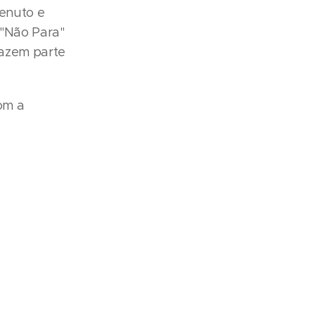
Benuto e
 "Não Para"
fazem parte
om a