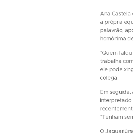
Ana Castela 
a própria equ
palavrão, ap
homônima de 
"Quem falou '
trabalha comi
ele pode xin
colega.
Em seguida, 
interpretado
recentemente
"Tenham semp
O Jaguariúna