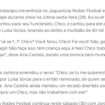
esbanjou irreverência no Jaguariúna Rodeo Festival 
ipe durante show na última sexta-feira (29). Ao ouvi
ontou para seu funcionário, Chico, e cantou para ele 
Luísa Sonza, levando ao delírio a multidão de 40 mil
vá se f...?'. Chico? Você falou, Chico! Foi você! Não, g
go! Não faça isso, tem criança aqui, é feio! Chico tra
gar", disse Ana Castela, dando uma bronca bem-hu
a cantora emendou o verso "Chico, se tu me quiseres!
 por Luísa Sonza para o então namorado, de quem s
. Ana Castela ainda mandou um recado divertido ao 
re um Chico, mas não trabalhem com ele!".
 Rodeo Festival continua neste sábado (30) com Jor