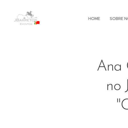
HOME
SOBRE N
Ana 
no 
"C