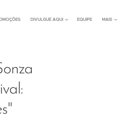
OMOÇÕES
DIVULGUE AQUI
EQUIPE
MAIS
Sonza
val:
es"