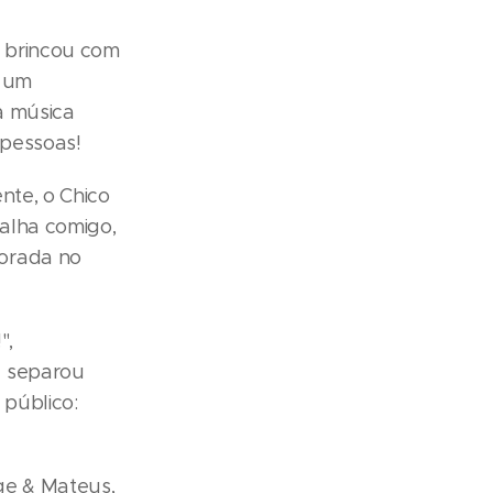
e brincou com
r um
a música
 pessoas!
ente, o Chico
balha comigo,
morada no
",
e separou
público:
ge & Mateus,