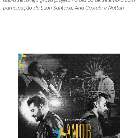
dupla sertaneja grava projeto no dia 03 de setembro com
participação de Luan Santana, Ana Castela e Nattan