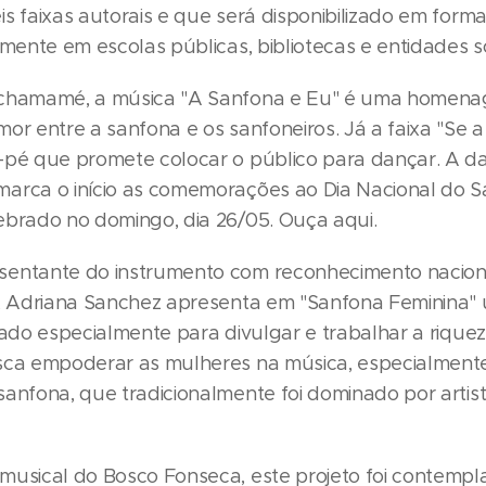
s faixas autorais e que será disponibilizado em form
amente em escolas públicas, bibliotecas e entidades so
 chamamé, a música "A Sanfona e Eu" é uma homen
mor entre a sanfona e os sanfoneiros. Já a faixa "Se 
-pé que promete colocar o público para dançar. A d
arca o início as comemorações ao Dia Nacional do S
ebrado no domingo, dia 26/05. Ouça aqui.
entante do instrumento com reconhecimento nacion
l, Adriana Sanchez apresenta em "Sanfona Feminina"
riado especialmente para divulgar e trabalhar a rique
sca empoderar as mulheres na música, especialment
sanfona, que tradicionalmente foi dominado por artis
musical do Bosco Fonseca, este projeto foi contempl