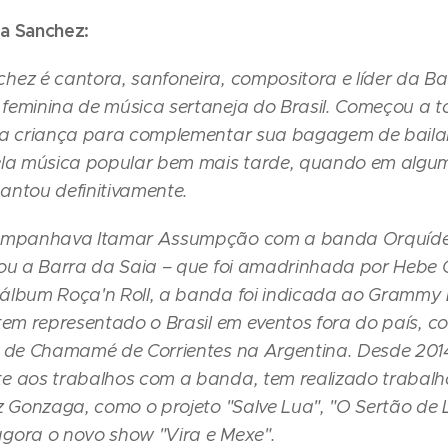
a Sanchez:
hez é cantora, sanfoneira, compositora e líder da Ba
feminina de música sertaneja do Brasil. Começou a t
da criança para complementar sua bagagem de baila
ela música popular bem mais tarde, quando em alg
antou definitivamente.
companhava Itamar Assumpção com a banda Orquídea
iou a Barra da Saia – que foi amadrinhada por Heb
álbum Roça'n Roll, a banda foi indicada ao Grammy L
tem representado o Brasil em eventos fora do país, co
l de Chamamé de Corrientes na Argentina.
Desde 201
e aos trabalhos com a banda, tem realizado trabal
z Gonzaga, como o projeto "Salve Lua", "O Sertão de 
gora o novo show "Vira e Mexe".