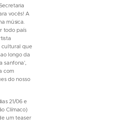
Secretaria
ara vocês! A
na música.
r todo país
tista
 cultural que
 ao longo da
a sanfona',
ra com
ues do nosso
ias 21/06 e
ão Clímaco)
 de um teaser