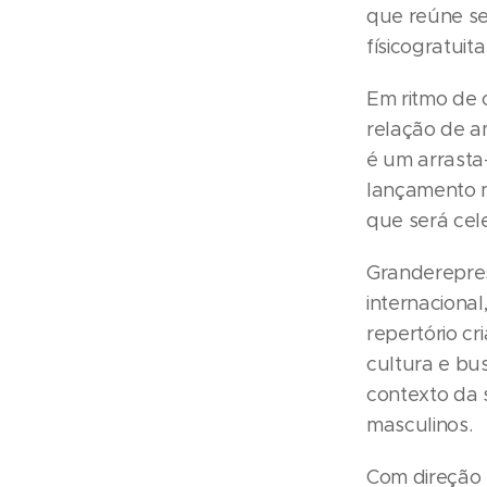
que reúne sei
físicogratuit
Em ritmo de
relação de a
é um arrasta
lançamento m
que será cel
Granderepres
internaciona
repertório c
cultura e bu
contexto da 
masculinos.
Com direção 