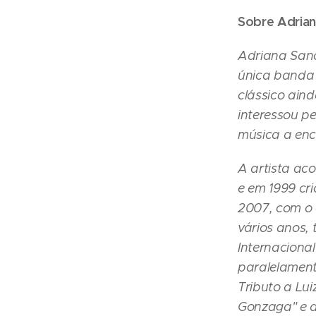
Sobre Adrian
Adriana Sanc
única banda 
clássico ain
interessou p
música a enc
A artista a
e em 1999 cr
2007, com o 
vários anos, 
Internaciona
paralelament
Tributo a Lui
Gonzaga" e a