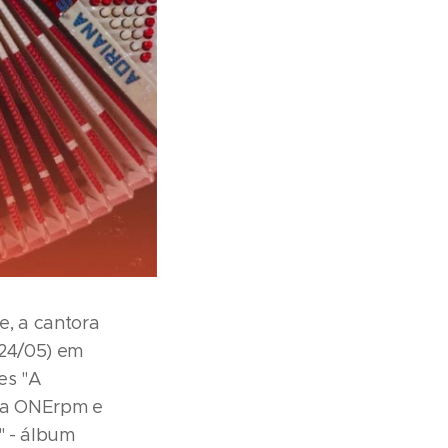
e, a cantora
(24/05) em
es "A
ela ONErpm e
" - álbum