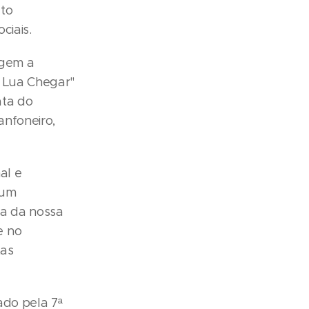
ato
ciais.
agem a
a Lua Chegar"
ata do
anfoneiro,
al e
 um
za da nossa
e no
tas
ado pela 7ª