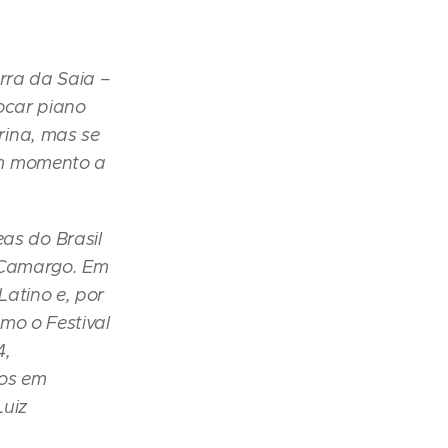
rra da Saia –
ocar piano
rina, mas se
um momento a
s do Brasil
e Camargo. Em
atino e, por
mo o Festival
4,
hos em
Luiz