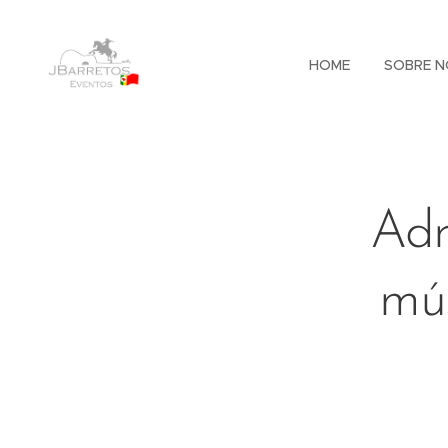
HOME
SOBRE N
Adr
mús