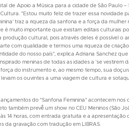
ital de Apoio a Música para a cidade de São Paulo – 
Cultura. "Estou muito feliz de trazer essa novidade p
inina' traz a riqueza da sanfona e a força da mulher 
e é muito importante que existam editais culturais po
produção cultural, pois através deles é possível o ar
 arte com qualidade e termos uma riqueza de criação
dentidade do nosso país", explica Adriana Sanchez que
inspirado meninas de todas as idades a 'se vestirem d
força do instrumento e, ao mesmo tempo, sua doçu
levam os ouvintes a uma viagem de cultura e sotaq
lançamentos do "Sanfona Feminina" acontecem nos d
jeto também prevê̂ um show no CEU Meninos (São Jo
, às 14 horas, com entrada gratuita e a apresentação
es da gravação com tradução em LIBRAS.