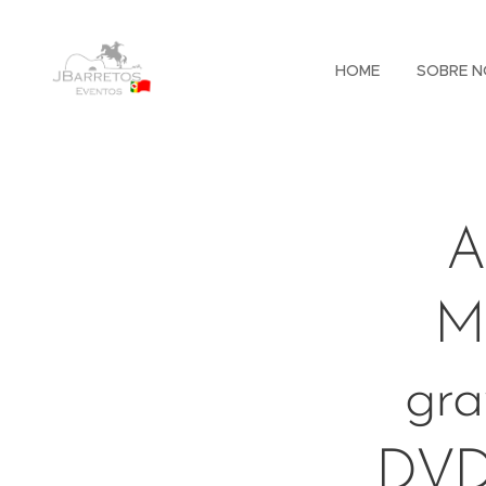
HOME
SOBRE N
A
Ma
gra
DVD 