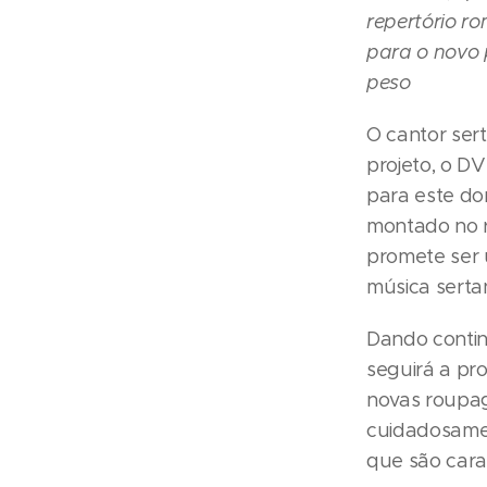
repertório r
para o novo 
peso
O cantor ser
projeto, o DV
para este do
montado no 
promete ser 
música serta
Dando contin
seguirá a pro
novas roupag
cuidadosamen
que são cara