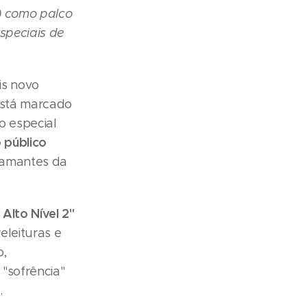
) como palco
speciais de
is novo
 está marcado
o especial
 público
s amantes da
Alto Nível 2"
eleituras e
o,
"sofrência"
.