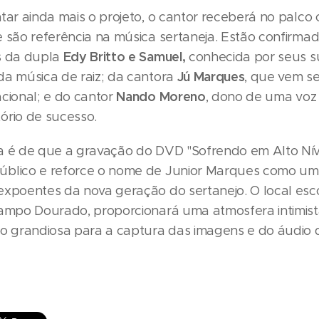
ntar ainda mais o projeto, o cantor receberá no palco
e são referência na música sertaneja. Estão confirma
Edy Britto e Samuel,
s da dupla
conhecida por seus s
Jú Marques
da música de raiz; da cantora
, que vem s
Nando Moreno
acional; e do cantor
, dono de uma voz
ório de sucesso.
a é de que a gravação do DVD "Sofrendo em Alto Nív
úblico e reforce o nome de Junior Marques como um
expoentes da nova geração do sertanejo. O local esco
Campo Dourado, proporcionará uma atmosfera intimist
 grandiosa para a captura das imagens e do áudio 