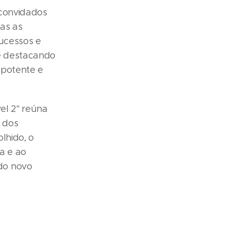
 convidados
das as
ucessos e
e destacando
 potente e
el 2" reúna
 dos
lhido, o
a e ao
do novo