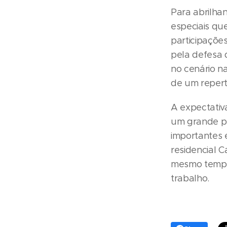
Para abrilha
especiais qu
participaçõe
pela defesa 
no cenário n
de um repert
A expectativ
um grande p
importantes 
residencial 
mesmo tempo
trabalho.