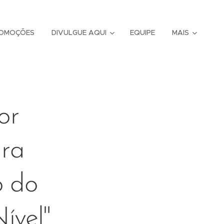
OMOÇÕES
DIVULGUE AQUI
EQUIPE
MAIS
or
ara
o do
ível"