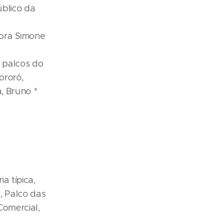
úblico da
ora Simone
 palcos do
ororó,
, Bruno *
a típica,
, Palco das
Comercial,