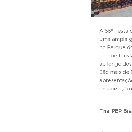
A 68ª Festa 
uma ampla gr
no Parque do
recebe turis
ao longo dos 
São mais de 
apresentações
organização 
Final PBR Bra