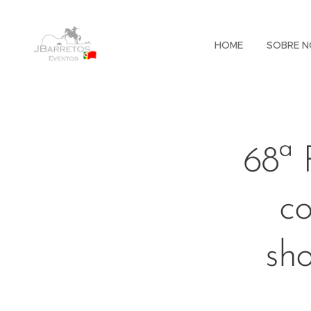
HOME
SOBRE N
68ª 
c
sho