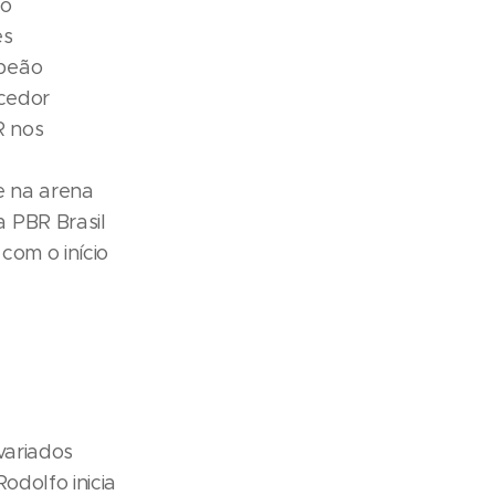
do
es
mpeão
ncedor
R nos
e na arena
 PBR Brasil
com o início
variados
odolfo inicia