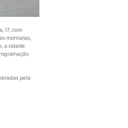
, 17, com
is montarias,
, a cidade
 programação
e
speradas pela