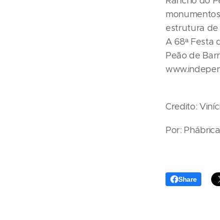
Rancho do Pe
monumentos 
estrutura de
A 68ª Festa 
Peão de Barr
www.indepen
Credito: Viní
Por: Phábrica
Share