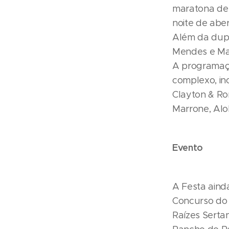
maratona de 
noite de aber
Além da dupl
Mendes e Ma
A programaçã
complexo, in
Clayton & Ro
Marrone, Alok
Evento
A Festa ainda
Concurso do 
Raízes Sertan