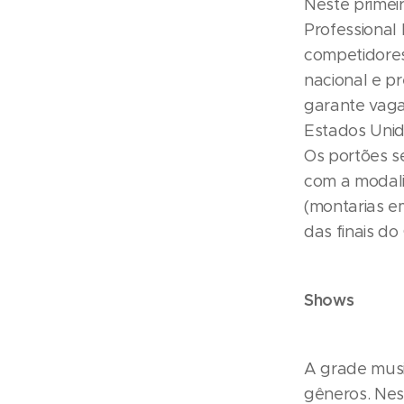
Neste primeir
Professional 
competidores
nacional e p
garante vaga
Estados Unid
Os portões s
com a modali
(montarias em
das finais d
Shows
A grade musi
gêneros. Nest