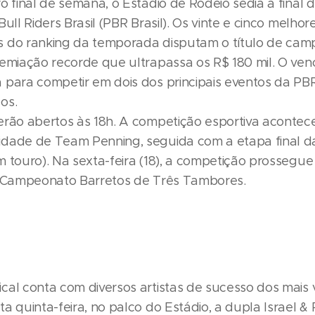
o final de semana, o Estádio de Rodeio sedia a final 
Bull Riders Brasil (PBR Brasil). Os vinte e cinco melhor
 do ranking da temporada disputam o título de ca
remiação recorde que ultrapassa os R$ 180 mil. O ve
 para competir em dois dos principais eventos da PB
os.
erão abertos às 18h. A competição esportiva acontec
dade de Team Penning, seguida com a etapa final da
 touro). Na sexta-feira (18), a competição prossegue 
o Campeonato Barretos de Três Tambores.
cal conta com diversos artistas de sucesso dos mais 
a quinta-feira, no palco do Estádio, a dupla Israel & R