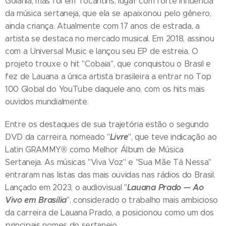
Goiânia, mas foi em Tocantins, lugar com forte influência
da música sertaneja, que ela se apaixonou pelo gênero,
ainda criança. Atualmente com 17 anos de estrada, a
artista se destaca no mercado musical. Em 2018, assinou
com a Universal Music e lançou seu EP de estreia. O
projeto trouxe o hit "Cobaia", que conquistou o Brasil e
fez de Lauana a única artista brasileira a entrar no Top
100 Global do YouTube daquele ano, com os hits mais
ouvidos mundialmente.
Entre os destaques de sua trajetória estão o segundo
Livre
DVD da carreira, nomeado "
", que teve indicação ao
Latin GRAMMY® como Melhor Álbum de Música
Sertaneja. As músicas "Viva Voz" e "Sua Mãe Tá Nessa"
entraram nas listas das mais ouvidas nas rádios do Brasil.
Lauana Prado — Ao
Lançado em 2023, o audiovisual "
Vivo em Brasília
", considerado o trabalho mais ambicioso
da carreira de Lauana Prado, a posicionou como um dos
principais nomes do sertanejo.